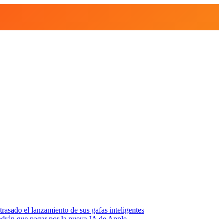
asado el lanzamiento de sus gafas inteligentes
endrán que pagar por la nueva IA de Apple