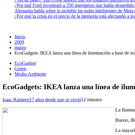
¿Por qué Ford recontrató a 350 ingenieros que había despedido
Alemania habla sobre la prohibir las gafas inteligentes de Meta
¿Por qué la crisis en el precio de la memoria está afectando a 
Inicio
2009
marzo
EcoGadgets: IKEA lanza una línea de iluminación a base de so
EcoGadget
Green
Medio Ambiente
EcoGadgets: IKEA lanza una línea de ilumi
Isaac Ramirez
17 años desde que se envió
1
2 minutos
La Ilumina
Bueno, IKE
La mayoría