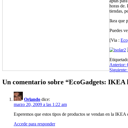
aptas para
horas de. 
tiendas, p
Ikea que p
Puedes ve
[Via :
Eco
Etiquetad
Navegación
Anterior:
Siguiente:
de
entradas
Un comentario sobre “
EcoGadgets: IKEA la
Orlando
dice:
marzo 20, 2009 a las 1:22 am
Esperemos que estos tipos de productos se vendan en la IKEA 
Accede para responder