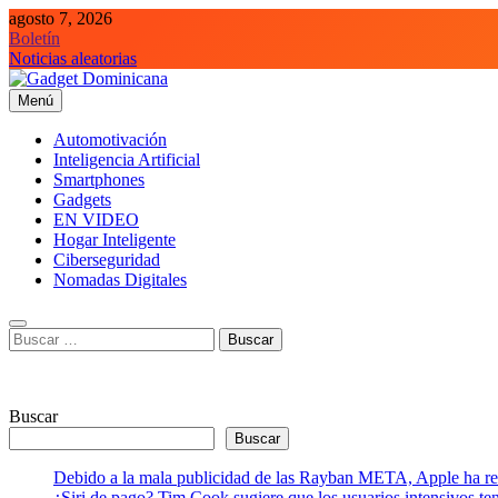
Saltar
agosto 7, 2026
al
Boletín
contenido
Noticias aleatorias
Menú
Gadget Dominicana
Gadgets, Autos y Tecnología de consumo
Automotivación
Inteligencia Artificial
Smartphones
Gadgets
EN VIDEO
Hogar Inteligente
Ciberseguridad
Nomadas Digitales
Buscar:
Buscar
Buscar
Debido a la mala publicidad de las Rayban META, Apple ha retr
¿Siri de pago? Tim Cook sugiere que los usuarios intensivos t