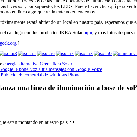
 el interior. Todos los de las nueve opciones de iluminación con caract
Las luces son, por supuesto, los LEDs. Puede hacer clic aquí para ver lo
ero no en línea algo que realmente no entendemos.
róximamente estará abriendo un local en nuestro país, esperamos que es
r el catalogo con los productos IKEA Solar
aqui
, y más fotos despues d
geek.org
]
o:
energia alternativa
Green
ikea
Solar
Google le pone Voz a tus mensajes con Google Voice
Publicidad: comercial de windows Phone
nza una línea de iluminación a base de sol
que estan montando en nuestro pais 🙂