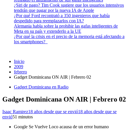
¿Siri de pago? Tim Cook sugiere que los usuarios intensivos
tendrán que pagar por la nueva IA de Apple
¿Por qué Ford recontrató a 350 ingenieros que había
despedido para reemplazarlos con IA?
Alemania habla sobre la prohibir las gafas inteligentes de
Meta en su país y extenderlo a la UE
¿Por qué la crisis en el precio de la memoria está afectando a
los smartphones?
Inicio
2009
febrero
Gadget Dominicana ON AIR | Febrero 02
Gadget Dominicana en Radio
Gadget Dominicana ON AIR | Febrero 02
Isaac Ramirez
18 años desde que se envió
18 años desde que se
envió
5
1 minutos
Google Se Vuelve Loco acausa de un error humano