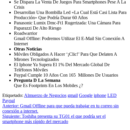
Se Dispara La Venta De Juegos Para Smartphones Pese A La
Crisis
Desarrollan Una Bombilla Led «La Cual Está Casi Lista Para
Producción» Que Podría Durar 60 Años
Panasonic Lumix Dmc-Ft1 Rugerizada: Una Cámara Para
Paparazzi De Alto Riesgo
Roadwarrior
Gmail Offline: Podremos Utilizar El E-Mail Sin Conexión A
Internet
Otras Noticias
Móviles Obligados A Hacer ‘¡Clic!’ Para Que Delaten A
Mirones Tecnologizados
El Iphone Ya Supera El 1% Del Mercado Global De
Teléfonos Móviles
Paypal Cumple 10 Años Con 165 Millones De Usuarios
Pregunta D La Semana
Que Es Footprints En Los Mobiles ¿?
Etiquetado:
Almuerzo de Negocios
gmail
Google
iphone
LED
Paypal
Navegación
Anterior:
Gmail Offline para que pueda trabajar en tu correo sin
conexión a internet.
de
Siguiente:
Toshiba presenta su TG01 el que podría ser el
entradas
smartphone más rápido del mercado