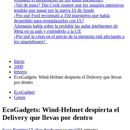
¿Siri de pago? Tim Cook sugiere que los usuarios intensivos
tendrán que pagar por la nueva IA de Apple
¿Por qué Ford recontrató a 350 ingenieros que había
despedido para reemplazarlos con IA?
Alemania habla sobre la prohibir las gafas inteligentes de
Meta en su país y extenderlo a la UE
¿Por qué la crisis en el precio de la memoria está afectando a
los smartphones?
Inicio
2009
febrero
EcoGadgets: Wind-Helmet despierta el Delivery que llevas
por dentro
EcoGadget
Green
EcoGadgets: Wind-Helmet despierta el
Delivery que llevas por dentro
Isaac Ramirez
17 años desde que se envió
0
1 minutos