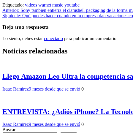
Etiquetado:
videos
warnet music
youtube
Navegación
Anterior:
Sony tambien entierra el clamshell-packaging de la forma m
Siguiente:
Qué puedes hacer cuando en tu empresa dan vacaciones col
de
entradas
Deja una respuesta
Lo siento, debes estar
conectado
para publicar un comentario.
Noticias relacionadas
Llego Amazon Leo Ultra la competencia sal
Isaac Ramirez
9 meses desde que se envió
0
ENTREVISTA: ¿Adiós iPhone? La Tecnolog
Isaac Ramirez
9 meses desde que se envió
0
Buscar