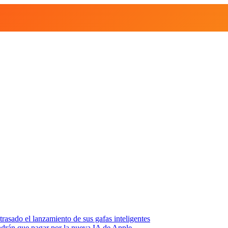
asado el lanzamiento de sus gafas inteligentes
endrán que pagar por la nueva IA de Apple