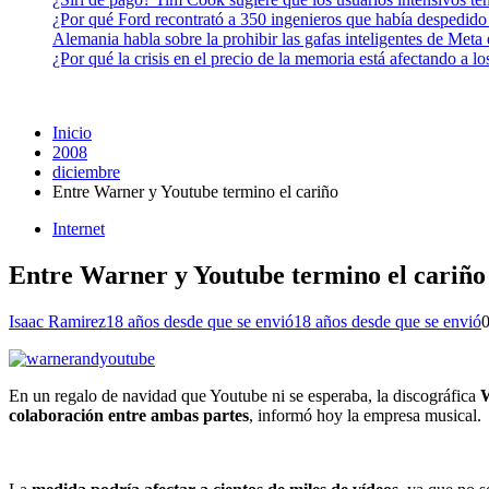
¿Por qué Ford recontrató a 350 ingenieros que había despedido
Alemania habla sobre la prohibir las gafas inteligentes de Meta
¿Por qué la crisis en el precio de la memoria está afectando a 
Inicio
2008
diciembre
Entre Warner y Youtube termino el cariño
Internet
Entre Warner y Youtube termino el cariño
Isaac Ramirez
18 años desde que se envió
18 años desde que se envió
En un regalo de navidad que Youtube ni se esperaba, la discográfica
colaboración entre ambas partes
, informó hoy la empresa musical.