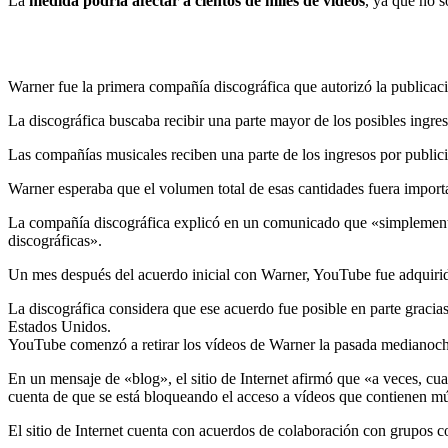
La
medida podría afectar a cientos de miles de vídeos
, ya que no s
Warner fue la primera compañía discográfica que autorizó la publicaci
La discográfica buscaba recibir una parte mayor de los posibles ingreso
Las compañías musicales reciben una parte de los ingresos por public
Warner esperaba que el volumen total de esas cantidades fuera importa
La compañía discográfica explicó en un comunicado que «simplemente»
discográficas».
Un mes después del acuerdo inicial con Warner, YouTube fue adquirida 
La discográfica considera que ese acuerdo fue posible en parte gracia
Estados Unidos.
YouTube comenzó a retirar los vídeos de Warner la pasada medianoch
En un mensaje de «blog», el sitio de Internet afirmó que «a veces, cu
cuenta de que se está bloqueando el acceso a vídeos que contienen m
El sitio de Internet cuenta con acuerdos de colaboración con grupo