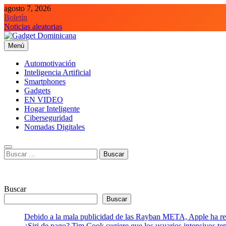
Saltar
agosto 7, 2026
al
Boletín
contenido
Noticias aleatorias
Menú
Gadget Dominicana
Gadgets, Autos y Tecnología de consumo
Automotivación
Inteligencia Artificial
Smartphones
Gadgets
EN VIDEO
Hogar Inteligente
Ciberseguridad
Nomadas Digitales
Buscar:
Buscar
Buscar
Debido a la mala publicidad de las Rayban META, Apple ha retr
¿Siri de pago? Tim Cook sugiere que los usuarios intensivos t