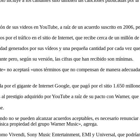
olo incluye a los cantantes sino también las canciones publicadas por la
ón de sus videos en YouTube, a raíz de un acuerdo suscrito en 2006, pe
s por el tráfico en el sitio de Internet, que recibe cerca de un millón d
idad generados por sus vídeos y una pequeña cantidad por cada vez que
nte pero, según su versión, las cifras que han recibido son mínimas.
 no aceptará «unos términos que no compensan de manera adecuada y ju
por el gigante de Internet Google, que pagó por el sitio 1.650 millone
s al prestigio adquirido por YouTube a raíz de su pacto con Warner, que
e.
ando no se pueden alcanzar acuerdos aceptables, es necesario renunciar
úsica propiedad del grupo Warner Music», agrega.
s como Vivendi, Sony Music Entertainment, EMI y Universal, que podría