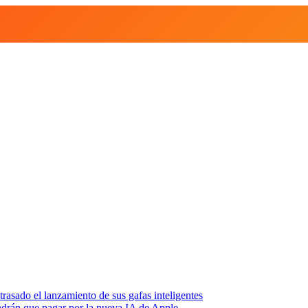
asado el lanzamiento de sus gafas inteligentes
endrán que pagar por la nueva IA de Apple