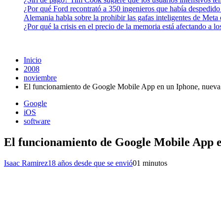
¿Por qué Ford recontrató a 350 ingenieros que había despedido
Alemania habla sobre la prohibir las gafas inteligentes de Meta
¿Por qué la crisis en el precio de la memoria está afectando a 
Inicio
2008
noviembre
El funcionamiento de Google Mobile App en un Iphone, nueva 
Google
iOS
software
El funcionamiento de Google Mobile App e
Isaac Ramirez
18 años desde que se envió
0
1 minutos