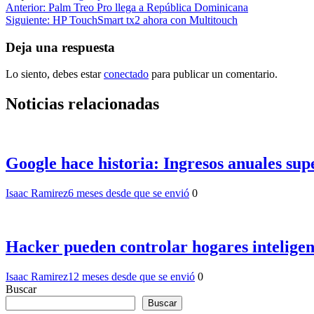
Navegación
Anterior:
Palm Treo Pro llega a República Dominicana
Siguiente:
HP TouchSmart tx2 ahora con Multitouch
de
entradas
Deja una respuesta
Lo siento, debes estar
conectado
para publicar un comentario.
Noticias relacionadas
Google hace historia: Ingresos anuales sup
Isaac Ramirez
6 meses desde que se envió
0
Hacker pueden controlar hogares inteligen
Isaac Ramirez
12 meses desde que se envió
0
Buscar
Buscar