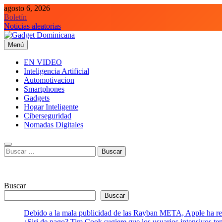
Saltar
agosto 6, 2026
al
Boletín
contenido
Noticias aleatorias
Menú
Gadget Dominicana
Gadgets y Tecnología de consumo
EN VIDEO
Inteligencia Artificial
Automotivacion
Smartphones
Gadgets
Hogar Inteligente
Ciberseguridad
Nomadas Digitales
Buscar:
Buscar
Buscar
Debido a la mala publicidad de las Rayban META, Apple ha retr
¿Siri de pago? Tim Cook sugiere que los usuarios intensivos t