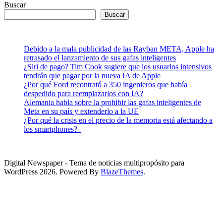
Buscar
Buscar
Debido a la mala publicidad de las Rayban META, Apple ha
retrasado el lanzamiento de sus gafas inteligentes
¿Siri de pago? Tim Cook sugiere que los usuarios intensivos
tendrán que pagar por la nueva IA de Apple
¿Por qué Ford recontrató a 350 ingenieros que había
despedido para reemplazarlos con IA?
Alemania habla sobre la prohibir las gafas inteligentes de
Meta en su país y extenderlo a la UE
¿Por qué la crisis en el precio de la memoria está afectando a
los smartphones?
Digital Newspaper - Tema de noticias multipropósito para
WordPress 2026. Powered By
BlazeThemes
.