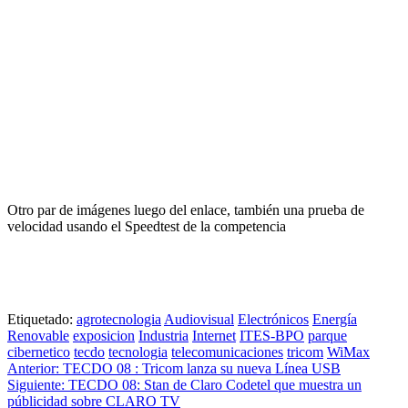
Otro par de imágenes luego del enlace, también una prueba de
velocidad usando el Speedtest de la competencia
Etiquetado:
agrotecnologia
Audiovisual
Electrónicos
Energía
Renovable
exposicion
Industria
Internet
ITES-BPO
parque
cibernetico
tecdo
tecnologia
telecomunicaciones
tricom
WiMax
Navegación
Anterior:
TECDO 08 : Tricom lanza su nueva Línea USB
Siguiente:
TECDO 08: Stan de Claro Codetel que muestra un
de
públicidad sobre CLARO TV