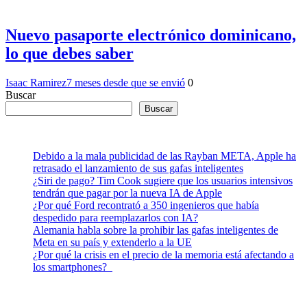
Nuevo pasaporte electrónico dominicano,
lo que debes saber
Isaac Ramirez
7 meses desde que se envió
0
Buscar
Buscar
Debido a la mala publicidad de las Rayban META, Apple ha
retrasado el lanzamiento de sus gafas inteligentes
¿Siri de pago? Tim Cook sugiere que los usuarios intensivos
tendrán que pagar por la nueva IA de Apple
¿Por qué Ford recontrató a 350 ingenieros que había
despedido para reemplazarlos con IA?
Alemania habla sobre la prohibir las gafas inteligentes de
Meta en su país y extenderlo a la UE
¿Por qué la crisis en el precio de la memoria está afectando a
los smartphones?