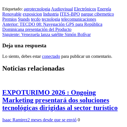
Etiquetado:
agrotecnologia
Audiovisual
Electrónicos
Energía
Renovable
exposicion
Industria
ITES-BPO
parque cibernetico
Premios
Stands
tecdo
tecnologia
telecomunicaciones
Navegación
Anterior:
TECDO 08: Navegación GPS para República
Dominicana presentación del Producto
de
Siguiente:
Venezuela lanza satélite Simón Bolívar
entradas
Deja una respuesta
Lo siento, debes estar
conectado
para publicar un comentario.
Noticias relacionadas
EXPOTURIMO 2026 : Ongoing
Marketing presentará dos soluciones
tecnológicas dirigidas al sector turístico
Isaac Ramirez
2 meses desde que se envió
0