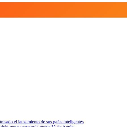
asado el lanzamiento de sus gafas inteligentes
endrán que pagar por la nueva IA de Apple