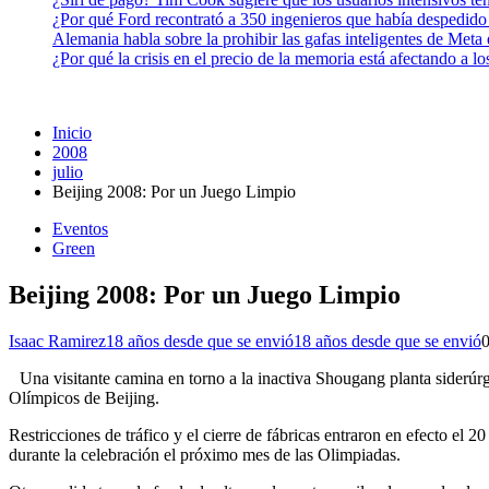
¿Por qué Ford recontrató a 350 ingenieros que había despedido
Alemania habla sobre la prohibir las gafas inteligentes de Meta
¿Por qué la crisis en el precio de la memoria está afectando a 
Inicio
2008
julio
Beijing 2008: Por un Juego Limpio
Eventos
Green
Beijing 2008: Por un Juego Limpio
Isaac Ramirez
18 años desde que se envió
18 años desde que se envió
Una visitante camina en torno a la inactiva Shougang planta siderúr
Olímpicos de Beijing.
Restricciones de tráfico y el cierre de fábricas entraron en efecto el 
durante la celebración el próximo mes de las Olimpiadas.