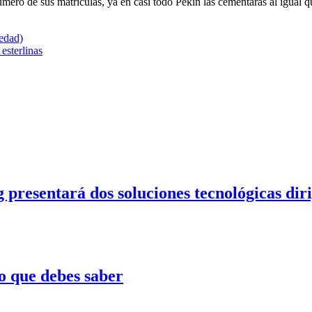
ero de sus matriculas, ya en casi todo Pekín las cementaras al igual qu
 edad)
esterlinas
entará dos soluciones tecnológicas dirigid
o que debes saber