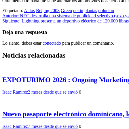
Otra medida tomada fue la de alternar los automoviles deacuerdo al num
Etiquetado:
Autos
Beijing 2008
Green
pekin
plantas
polucion
Navegación
Anterior:
NEC desarrolla una sistema de publicidad selectivo (sexo y
Siguiente:
Lightning presenta un deportivo eléctrico de 120.000 libras 
de
entradas
Deja una respuesta
Lo siento, debes estar
conectado
para publicar un comentario.
Noticias relacionadas
EXPOTURIMO 2026 : Ongoing Marketing pres
Isaac Ramirez
2 meses desde que se envió
0
Nuevo pasaporte electrónico dominicano, l
Isaac Ramirez
7 meses desde que se envió
0