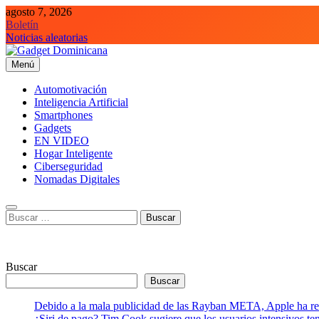
Saltar
agosto 7, 2026
al
Boletín
contenido
Noticias aleatorias
Menú
Gadget Dominicana
Gadgets, Autos y Tecnología de consumo
Automotivación
Inteligencia Artificial
Smartphones
Gadgets
EN VIDEO
Hogar Inteligente
Ciberseguridad
Nomadas Digitales
Buscar:
Buscar
Buscar
Debido a la mala publicidad de las Rayban META, Apple ha retr
¿Siri de pago? Tim Cook sugiere que los usuarios intensivos t