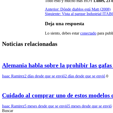
Todo esto y mucho más HOY
Lunes, 23 
Navegación
Anterior:
Dónde diablos está Matt (2008)
Siguiente:
Vista al parque Industrial ITA
de
entradas
Deja una respuesta
Lo siento, debes estar
conectado
para publi
Noticias relacionadas
Alemania habla sobre la prohibir las gafas 
Isaac Ramirez
2 días desde que se envió
2 días desde que se envió
0
Cuidado al comprar uno de estos modelos 
Isaac Ramirez
5 meses desde que se envió
5 meses desde que se envió
Buscar