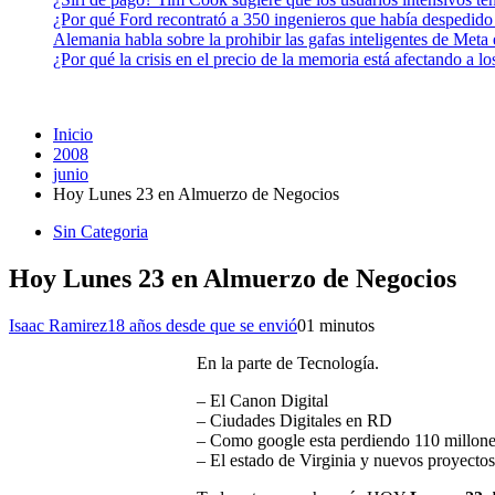
¿Por qué Ford recontrató a 350 ingenieros que había despedido
Alemania habla sobre la prohibir las gafas inteligentes de Meta
¿Por qué la crisis en el precio de la memoria está afectando a 
Inicio
2008
junio
Hoy Lunes 23 en Almuerzo de Negocios
Sin Categoria
Hoy Lunes 23 en Almuerzo de Negocios
Isaac Ramirez
18 años desde que se envió
0
1 minutos
En la parte de Tecnología.
– El Canon Digital
– Ciudades Digitales en RD
– Como google esta perdiendo 110 millon
– El estado de Virginia y nuevos proyectos