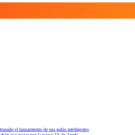
asado el lanzamiento de sus gafas inteligentes
endrán que pagar por la nueva IA de Apple