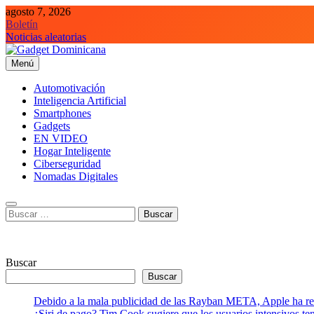
Saltar
agosto 7, 2026
al
Boletín
contenido
Noticias aleatorias
Menú
Gadget Dominicana
Gadgets, Autos y Tecnología de consumo
Automotivación
Inteligencia Artificial
Smartphones
Gadgets
EN VIDEO
Hogar Inteligente
Ciberseguridad
Nomadas Digitales
Buscar:
Buscar
Buscar
Debido a la mala publicidad de las Rayban META, Apple ha retr
¿Siri de pago? Tim Cook sugiere que los usuarios intensivos t