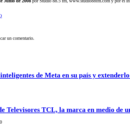
de Junio de 2008
por Studio 88.5 fm, www.studio88fm.com y por el in
BO
car un comentario.
inteligentes de Meta en su país y extenderlo
de Televisores TCL, la marca en medio de u
0