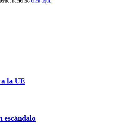
ternet haciendo
click aquí.
 a la UE
n escándalo