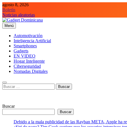
Saltar
agosto 8, 2026
al
Boletín
contenido
Noticias aleatorias
Menú
Gadget Dominicana
Gadgets, Autos y Tecnología de consumo
Automotivación
Inteligencia Artificial
Smartphones
Gadgets
EN VIDEO
Hogar Inteligente
Ciberseguridad
Nomadas Digitales
Buscar:
Buscar
Buscar
Debido a la mala publicidad de las Rayban META, Apple ha retr
¿Siri de pago? Tim Cook sugiere que los usuarios intensivos t