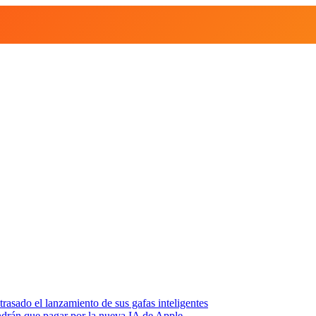
asado el lanzamiento de sus gafas inteligentes
endrán que pagar por la nueva IA de Apple