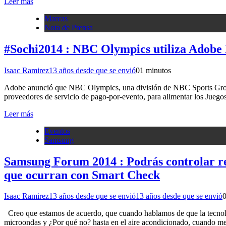
Leer más
Marcas
Nota de Prensa
#Sochi2014 : NBC Olympics utiliza Adobe P
Isaac Ramirez
13 años desde que se envió
0
1 minutos
Adobe anunció que NBC Olympics, una división de NBC Sports Group,
proveedores de servicio de pago-por-evento, para alimentar los Jueg
Leer más
Eventos
Samsung
Samsung Forum 2014 : Podrás controlar r
que ocurran con Smart Check
Isaac Ramirez
13 años desde que se envió
13 años desde que se envió
Creo que estamos de acuerdo, que cuando hablamos de que la tecnolog
microondas y ¿Por qué no? hasta en el aire acondicionado, cuando me