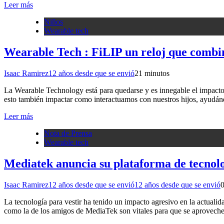
Leer más
Niños
Wearable tech
Wearable Tech : FiLIP un reloj que combi
Isaac Ramirez
12 años desde que se envió
2
1 minutos
La Wearable Technology está para quedarse y es innegable el impacto
esto también impactar como interactuamos con nuestros hijos, ayudánd
Leer más
Nota de Prensa
Wearable tech
Mediatek anuncia su plataforma de tecnolo
Isaac Ramirez
12 años desde que se envió
12 años desde que se envió
La tecnología para vestir ha tenido un impacto agresivo en la actualid
como la de los amigos de MediaTek son vitales para que se aprovec