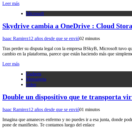
Leer más
Microsoft
Skydrive cambia a OneDrive : Cloud Storag
Isaac Ramirez
12 años desde que se envió
0
2 minutos
Tras perder su disputa legal con la empresa BSkyB, Microsoft tuvo q
cambio en la plataforma, parece que están haciendo más que simplem
Leer más
Gadgets
Mensajeria
video
Double un dispositivo que te transporta v
Isaac Ramirez
12 años desde que se envió
0
1 minutos
Imagina que amaneces enfermo y no puedes ir a esa junta, donde podr
pone de manifiesto. Te contamos luego del enlace