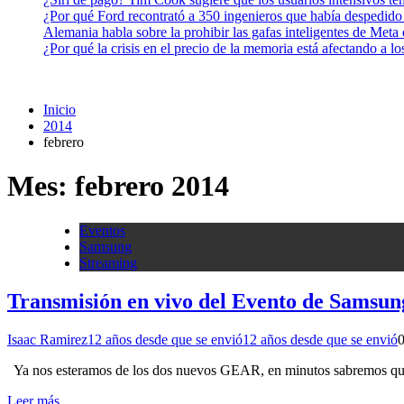
¿Por qué Ford recontrató a 350 ingenieros que había despedido
Alemania habla sobre la prohibir las gafas inteligentes de Meta
¿Por qué la crisis en el precio de la memoria está afectando a 
Inicio
2014
febrero
Mes:
febrero 2014
Eventos
Samsung
Streaming
Transmisión en vivo del Evento de Sam
Isaac Ramirez
12 años desde que se envió
12 años desde que se envió
Ya nos esteramos de los dos nuevos GEAR, en minutos sabremos que s
Leer más