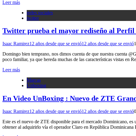
Leer más
redes sociales
twitter
Twitter prueba el mayor rediseño al Perfi
Isaac Ramirez
12 años desde que se envió
12 años desde que se envió
1
Domingo bien temprano, nos dimos cuenta de que nuestra cuenta @GDo
poco familiar, ya que hereda muchas de las características vistas e
Leer más
Marcas
Unboxing
En Video UnBoxing : Nuevo de ZTE Grand
Isaac Ramirez
12 años desde que se envió
12 años desde que se envió
Este es el nuevo de ZTE disponible para el mercado Dominicano, es un
obtener al adquirirlo vía el operador Claro en República Dominicana