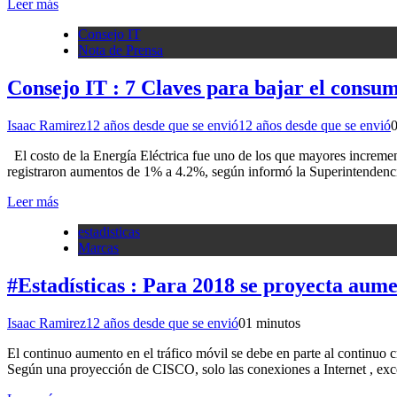
Leer más
Consejo IT
Nota de Prensa
Consejo IT : 7 Claves para bajar el consum
Isaac Ramirez
12 años desde que se envió
12 años desde que se envió
El costo de la Energía Eléctrica fue uno de los que mayores incremen
registraron aumentos de 1% a 4.2%, según informó la Superintendenci
Leer más
estadisticas
Marcas
#Estadísticas : Para 2018 se proyecta aume
Isaac Ramirez
12 años desde que se envió
0
1 minutos
El continuo aumento en el tráfico móvil se debe en parte al continu
Según una proyección de CISCO, solo las conexiones a Internet , exc