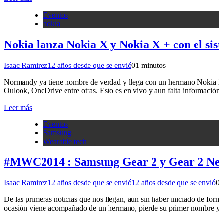
Eventos
nokia
Nokia lanza Nokia X y Nokia X + con el si
Isaac Ramirez
12 años desde que se envió
0
1 minutos
Normandy ya tiene nombre de verdad y llega con un hermano Nokia X 
Oulook, OneDrive entre otras. Esto es en vivo y aun falta informació
Leer más
Eventos
Samsung
Wearable tech
#MWC2014 : Samsung Gear 2 y Gear 2 Neo 
Isaac Ramirez
12 años desde que se envió
12 años desde que se envió
De las primeras noticias que nos llegan, aun sin haber iniciado de 
ocasión viene acompañado de un hermano, pierde su primer nombre y