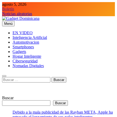
Saltar
agosto 5, 2026
al
Boletín
contenido
Noticias aleatorias
Menú
Gadget Dominicana
Gadgets y Tecnología de consumo
EN VIDEO
Inteligencia Artificial
Automotivacion
Smartphones
Gadgets
Hogar Inteligente
Ciberseguridad
Nomadas Digitales
Buscar:
Buscar
Buscar
Debido a la mala publicidad de las Rayban META, Apple ha
retrasado el lanzamiento de sus gafas inteligentes