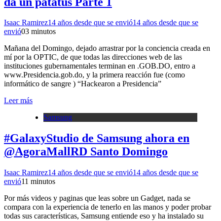
da un patatus Parte 1
Isaac Ramirez
14 años desde que se envió
14 años desde que se
envió
0
3 minutos
Mañana del Domingo, dejado arrastrar por la conciencia creada en
mí por la OPTIC, de que todas las direcciones web de las
instituciones gubernamentales terminan en .GOB.DO, entro a
www.Presidencia.gob.do, y la primera reacción fue (como
informático de sangre ) “Hackearon a Presidencia”
Leer más
Samsung
#GalaxyStudio de Samsung ahora en
@AgoraMallRD Santo Domingo
Isaac Ramirez
14 años desde que se envió
14 años desde que se
envió
1
1 minutos
Por más videos y paginas que leas sobre un Gadget, nada se
compara con la experiencia de tenerlo en las manos y poder probar
todas sus características, Samsung entiende eso y ha instalado su