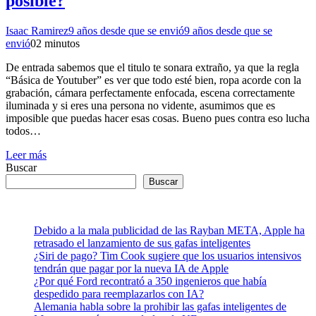
posible?
Isaac Ramirez
9 años desde que se envió
9 años desde que se
envió
0
2 minutos
De entrada sabemos que el titulo te sonara extraño, ya que la regla
“Básica de Youtuber” es ver que todo esté bien, ropa acorde con la
grabación, cámara perfectamente enfocada, escena correctamente
iluminada y si eres una persona no vidente, asumimos que es
imposible que puedas hacer esas cosas. Bueno pues contra eso lucha
todos…
Leer más
Buscar
Buscar
Debido a la mala publicidad de las Rayban META, Apple ha
retrasado el lanzamiento de sus gafas inteligentes
¿Siri de pago? Tim Cook sugiere que los usuarios intensivos
tendrán que pagar por la nueva IA de Apple
¿Por qué Ford recontrató a 350 ingenieros que había
despedido para reemplazarlos con IA?
Alemania habla sobre la prohibir las gafas inteligentes de