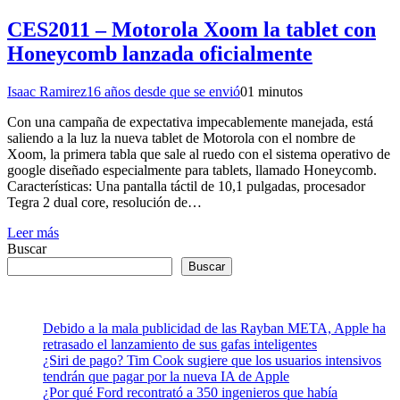
CES2011 – Motorola Xoom la tablet con
Honeycomb lanzada oficialmente
Isaac Ramirez
16 años desde que se envió
0
1 minutos
Con una campaña de expectativa impecablemente manejada, está
saliendo a la luz la nueva tablet de Motorola con el nombre de
Xoom, la primera tabla que sale al ruedo con el sistema operativo de
google diseñado especialmente para tablets, llamado Honeycomb.
Características: Una pantalla táctil de 10,1 pulgadas, procesador
Tegra 2 dual core, resolución de…
Leer más
Buscar
Buscar
Debido a la mala publicidad de las Rayban META, Apple ha
retrasado el lanzamiento de sus gafas inteligentes
¿Siri de pago? Tim Cook sugiere que los usuarios intensivos
tendrán que pagar por la nueva IA de Apple
¿Por qué Ford recontrató a 350 ingenieros que había