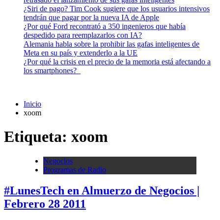
¿Siri de pago? Tim Cook sugiere que los usuarios intensivos
tendrán que pagar por la nueva IA de Apple
¿Por qué Ford recontrató a 350 ingenieros que había
despedido para reemplazarlos con IA?
Alemania habla sobre la prohibir las gafas inteligentes de
Meta en su país y extenderlo a la UE
¿Por qué la crisis en el precio de la memoria está afectando a
los smartphones?
Inicio
xoom
Etiqueta:
xoom
Negocios
Programas de Radio
#LunesTech en Almuerzo de Negocios |
Febrero 28 2011