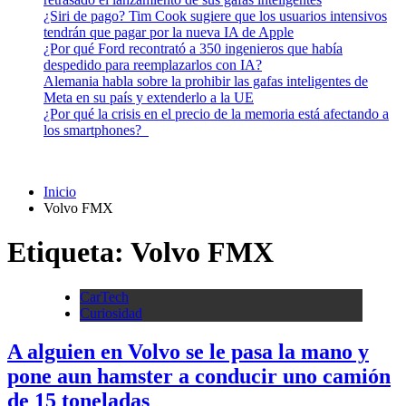
¿Siri de pago? Tim Cook sugiere que los usuarios intensivos
tendrán que pagar por la nueva IA de Apple
¿Por qué Ford recontrató a 350 ingenieros que había
despedido para reemplazarlos con IA?
Alemania habla sobre la prohibir las gafas inteligentes de
Meta en su país y extenderlo a la UE
¿Por qué la crisis en el precio de la memoria está afectando a
los smartphones?
Inicio
Volvo FMX
Etiqueta:
Volvo FMX
CarTech
Curiosidad
A alguien en Volvo se le pasa la mano y
pone aun hamster a conducir uno camión
de 15 toneladas