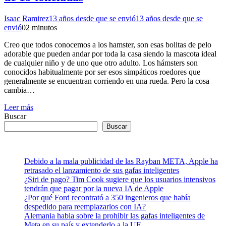
Isaac Ramirez
13 años desde que se envió
13 años desde que se
envió
0
2 minutos
Creo que todos conocemos a los hamster, son esas bolitas de pelo
adorable que pueden andar por toda la casa siendo la mascota ideal
de cualquier niño y de uno que otro adulto. Los hámsters son
conocidos habitualmente por ser esos simpáticos roedores que
generalmente se encuentran corriendo en una rueda. Pero la cosa
cambia…
Leer más
Buscar
Buscar
Debido a la mala publicidad de las Rayban META, Apple ha
retrasado el lanzamiento de sus gafas inteligentes
¿Siri de pago? Tim Cook sugiere que los usuarios intensivos
tendrán que pagar por la nueva IA de Apple
¿Por qué Ford recontrató a 350 ingenieros que había
despedido para reemplazarlos con IA?
Alemania habla sobre la prohibir las gafas inteligentes de
Meta en su país y extenderlo a la UE