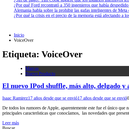
¿Por qué Ford recontrató a 350 ingenieros que había despedido
Alemania habla sobre la prohibir las gafas inteligentes de Meta
¿Por qué la crisis en el precio de la memoria está afectando a 
Inicio
VoiceOver
Etiqueta:
VoiceOver
Marcas
Nuevo Producto
El nuevo IPod shuffle, más alto, delgado y 
Isaac Ramirez
17 años desde que se envió
17 años desde que se envió
De todos los rumores de Apple, aparentemente este fue el único que na
principales características que conocíamos, las novedades que presen
Leer más
Buscar