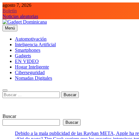
Saltar
agosto 7, 2026
al
Boletín
contenido
Noticias aleatorias
Menú
Gadget Dominicana
Gadgets, Autos y Tecnología de consumo
Automotivación
Inteligencia Artificial
Smartphones
Gadgets
EN VIDEO
Hogar Inteligente
Ciberseguridad
Nomadas Digitales
Buscar:
Buscar
Buscar
Debido a la mala publicidad de las Rayban META, Apple ha retr
¿Siri de pago? Tim Cook sugiere que los usuarios intensivos t