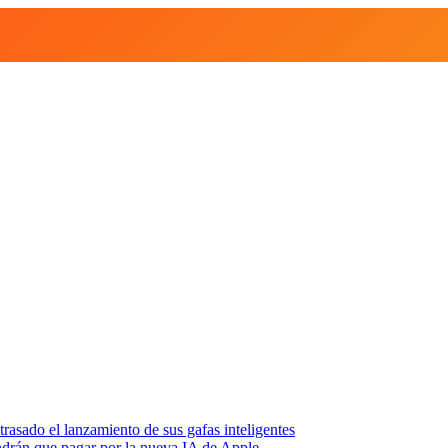
asado el lanzamiento de sus gafas inteligentes
endrán que pagar por la nueva IA de Apple