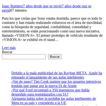
Isaac Ramirez
7 años desde que se envió
7 años desde que se
envió
0
7 minutos
Para los que creían que Sony estaba dormida, parece que es todo lo
contrario y han estado realizando esfuerzos en el área de movilidad,
como la búsqueda de seguridad, confiabilidad, comodidad y
entretenimiento, se están posicionando como una nueva iniciativa,
llamada «VISION-S». El primer prototipo de vehículo resultante de
«VISION-S» se exhibió en el stand…
Leer más
Buscar
Buscar
Debido a la mala publicidad de las Rayban META, Apple ha
retrasado el lanzamiento de sus gafas inteligentes
¿Siri de pago? Tim Cook sugiere que los usuarios intensivos
tendrán que pagar por la nueva IA de Apple
¿Por qué Ford recontrató a 350 ingenieros que había
despedido para reemplazarlos con IA?
Alemania habla sobre la prohibir las gafas inteligentes de
Meta en su país y extenderlo a la UE