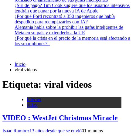
¿Siri de pago? Tim Cook sugiere que los usuarios intensivos
tendrán que pagar por la nueva IA de Apple
¿Por qué Ford recontrató a 350 ingenieros que había
despedido para reemplazarlos con IA?
Alemania habla sobre la prohibir las gafas inteligentes de
Meta en su país y extenderlo a la UE
¿Por qué la crisis en el precio de la memoria está afectando a
los smartphones?
Inicio
viral videos
Etiqueta:
viral videos
Internet
video
VIDEO : WestJet Christmas Miracle
Isaac Ramirez
13 años desde que se envió
0
1 minutos