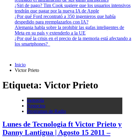
¿Siri de pago? Tim Cook sugiere que los usuarios intensivos
tendrán que pagar por la nueva IA de Apple
¿Por qué Ford recontrató a 350 ingenieros que había
despedido para reemplazarlos con IA?
Alemania habla sobre la prohibir las gafas inteligentes de
Meta en su país y extenderlo a la UE
¿Por qué la crisis en el precio de la memoria está afectando a
los smartphones?
Inicio
Victor Prieto
Etiqueta:
Victor Prieto
motorola
Negocios
Programas de Radio
Lunes de Tecnologia ft Victor Prieto y
Danny Lantigua | Agosto 15 2011 –