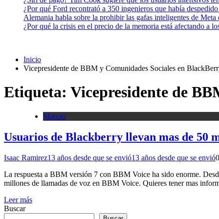
¿Por qué Ford recontrató a 350 ingenieros que había despedido
Alemania habla sobre la prohibir las gafas inteligentes de Meta
¿Por qué la crisis en el precio de la memoria está afectando a 
Inicio
Vicepresidente de BBM y Comunidades Sociales en BlackBerr
Etiqueta:
Vicepresidente de BB
Marcas
Usuarios de Blackberry llevan mas de 50 m
Isaac Ramirez
13 años desde que se envió
13 años desde que se envió
La respuesta a BBM versión 7 con BBM Voice ha sido enorme. Desde 
millones de llamadas de voz en BBM Voice. Quieres tener mas informac
Leer más
Buscar
Buscar