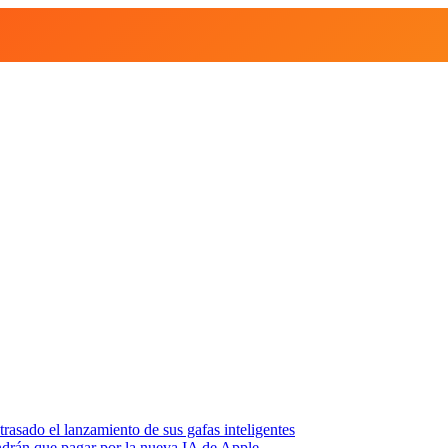
asado el lanzamiento de sus gafas inteligentes
endrán que pagar por la nueva IA de Apple