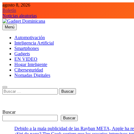
Saltar
agosto 8, 2026
al
Boletín
contenido
Noticias aleatorias
Menú
Gadget Dominicana
Gadgets, Autos y Tecnología de consumo
Automotivación
Inteligencia Artificial
Smartphones
Gadgets
EN VIDEO
Hogar Inteligente
Ciberseguridad
Nomadas Digitales
Buscar:
Buscar
Buscar
Debido a la mala publicidad de las Rayban META, Apple ha retr
¿Siri de pago? Tim Cook sugiere que los usuarios intensivos t