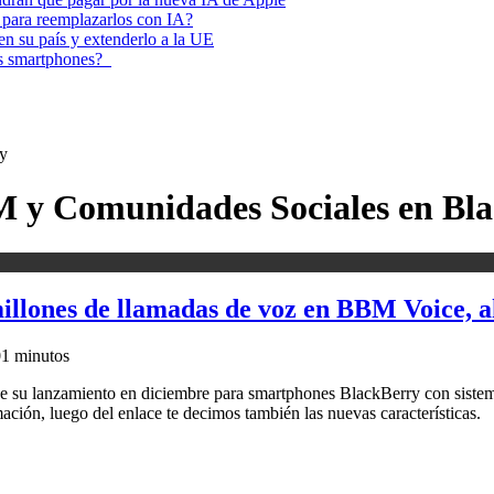
 para reemplazarlos con IA?
 en su país y extenderlo a la UE
los smartphones?
y
M y Comunidades Sociales en Bl
illones de llamadas de voz en BBM Voice, 
0
1 minutos
su lanzamiento en diciembre para smartphones BlackBerry con sistema
ión, luego del enlace te decimos también las nuevas características.