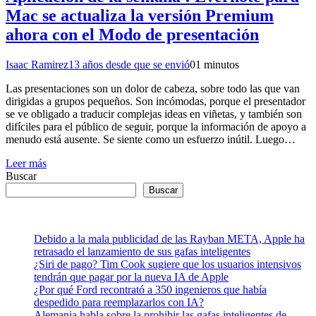
Mac se actualiza la versión Premium
ahora con el Modo de presentación
Isaac Ramirez
13 años desde que se envió
0
1 minutos
Las presentaciones son un dolor de cabeza, sobre todo las que van
dirigidas a grupos pequeños. Son incómodas, porque el presentador
se ve obligado a traducir complejas ideas en viñetas, y también son
difíciles para el público de seguir, porque la información de apoyo a
menudo está ausente. Se siente como un esfuerzo inútil. Luego…
Leer más
Buscar
Buscar
Debido a la mala publicidad de las Rayban META, Apple ha
retrasado el lanzamiento de sus gafas inteligentes
¿Siri de pago? Tim Cook sugiere que los usuarios intensivos
tendrán que pagar por la nueva IA de Apple
¿Por qué Ford recontrató a 350 ingenieros que había
despedido para reemplazarlos con IA?
Alemania habla sobre la prohibir las gafas inteligentes de