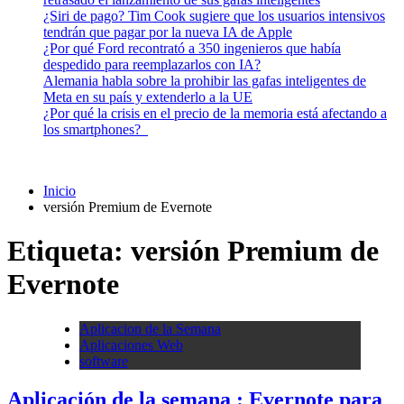
¿Siri de pago? Tim Cook sugiere que los usuarios intensivos
tendrán que pagar por la nueva IA de Apple
¿Por qué Ford recontrató a 350 ingenieros que había
despedido para reemplazarlos con IA?
Alemania habla sobre la prohibir las gafas inteligentes de
Meta en su país y extenderlo a la UE
¿Por qué la crisis en el precio de la memoria está afectando a
los smartphones?
Inicio
versión Premium de Evernote
Etiqueta:
versión Premium de
Evernote
Aplicacion de la Semana
Aplicaciones Web
software
Aplicación de la semana : Evernote para