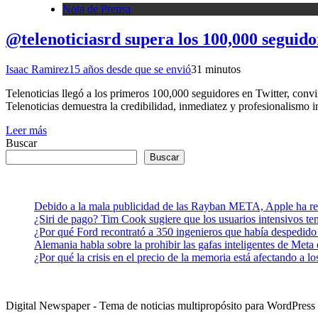
Nota de Prensa
@telenoticiasrd supera los 100,000 seguid
Isaac Ramirez
15 años desde que se envió
3
1 minutos
Telenoticias llegó a los primeros 100,000 seguidores en Twitter, conv
Telenoticias demuestra la credibilidad, inmediatez y profesionalism
Leer más
Buscar
Buscar
Debido a la mala publicidad de las Rayban META, Apple ha retr
¿Siri de pago? Tim Cook sugiere que los usuarios intensivos t
¿Por qué Ford recontrató a 350 ingenieros que había despedido
Alemania habla sobre la prohibir las gafas inteligentes de Meta
¿Por qué la crisis en el precio de la memoria está afectando a 
Digital Newspaper - Tema de noticias multipropósito para WordPre