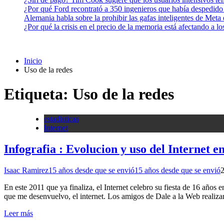
¿Por qué Ford recontrató a 350 ingenieros que había despedido
Alemania habla sobre la prohibir las gafas inteligentes de Meta
¿Por qué la crisis en el precio de la memoria está afectando a 
Inicio
Uso de la redes
Etiqueta:
Uso de la redes
estadisticas
Internet
Infografia : Evolucion y uso del Internet 
Isaac Ramirez
15 años desde que se envió
15 años desde que se envió
En este 2011 que ya finaliza, el Internet celebro su fiesta de 16 años
que me desenvuelvo, el internet. Los amigos de Dale a la Web realiza
Leer más