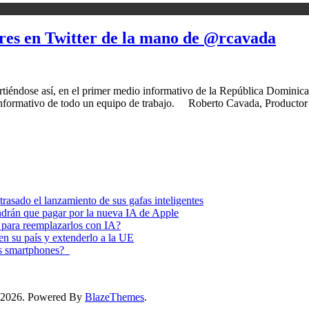
ores en Twitter de la mano de @rcavada
irtiéndose así, en el primer medio informativo de la República Dominica
o informativo de todo un equipo de trabajo. Roberto Cavada, Producto
asado el lanzamiento de sus gafas inteligentes
endrán que pagar por la nueva IA de Apple
 para reemplazarlos con IA?
 en su país y extenderlo a la UE
los smartphones?
ss 2026. Powered By
BlazeThemes
.