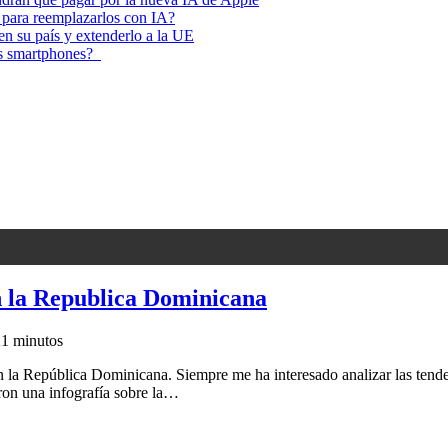
 para reemplazarlos con IA?
 en su país y extenderlo a la UE
los smartphones?
en la Republica Dominicana
2
1 minutos
 en la República Dominicana. Siempre me ha interesado analizar las tend
ron una infografía sobre la…