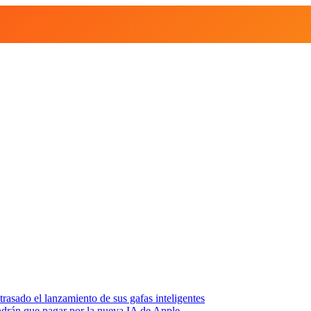
asado el lanzamiento de sus gafas inteligentes
endrán que pagar por la nueva IA de Apple