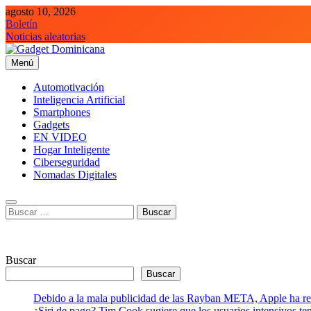
Saltar
agosto 10, 2026
al
Boletín
contenido
Noticias aleatorias
Menú
Gadget Dominicana
Gadgets, Autos y Tecnología de consumo
Automotivación
Inteligencia Artificial
Smartphones
Gadgets
EN VIDEO
Hogar Inteligente
Ciberseguridad
Nomadas Digitales
Buscar:
Buscar
Buscar
Debido a la mala publicidad de las Rayban META, Apple ha retr
¿Siri de pago? Tim Cook sugiere que los usuarios intensivos t