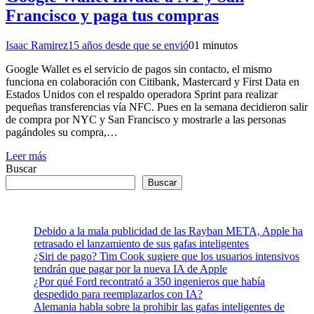
Francisco y paga tus compras
Isaac Ramirez
15 años desde que se envió
0
1 minutos
Google Wallet es el servicio de pagos sin contacto, el mismo
funciona en colaboración con Citibank, Mastercard y First Data en
Estados Unidos con el respaldo operadora Sprint para realizar
pequeñas transferencias vía NFC. Pues en la semana decidieron salir
de compra por NYC y San Francisco y mostrarle a las personas
pagándoles su compra,…
Leer más
Buscar
Buscar
Debido a la mala publicidad de las Rayban META, Apple ha
retrasado el lanzamiento de sus gafas inteligentes
¿Siri de pago? Tim Cook sugiere que los usuarios intensivos
tendrán que pagar por la nueva IA de Apple
¿Por qué Ford recontrató a 350 ingenieros que había
despedido para reemplazarlos con IA?
Alemania habla sobre la prohibir las gafas inteligentes de