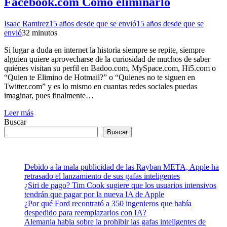
Facebook.com Como eliminarlo
Isaac Ramirez
15 años desde que se envió
15 años desde que se
envió
3
2 minutos
Si lugar a duda en internet la historia siempre se repite, siempre
alguien quiere aprovecharse de la curiosidad de muchos de saber
quiénes visitan su perfil en Badoo.com, MySpace.com, Hi5.com o
“Quien te Elimino de Hotmail?” o “Quienes no te siguen en
Twitter.com” y es lo mismo en cuantas redes sociales puedas
imaginar, pues finalmente…
Leer más
Buscar
Buscar
Debido a la mala publicidad de las Rayban META, Apple ha
retrasado el lanzamiento de sus gafas inteligentes
¿Siri de pago? Tim Cook sugiere que los usuarios intensivos
tendrán que pagar por la nueva IA de Apple
¿Por qué Ford recontrató a 350 ingenieros que había
despedido para reemplazarlos con IA?
Alemania habla sobre la prohibir las gafas inteligentes de