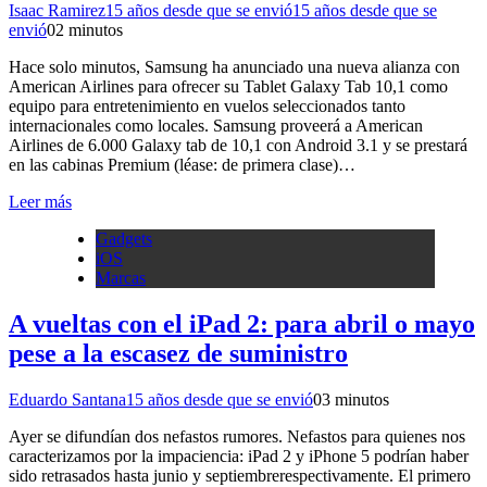
Isaac Ramirez
15 años desde que se envió
15 años desde que se
envió
0
2 minutos
Hace solo minutos, Samsung ha anunciado una nueva alianza con
American Airlines para ofrecer su Tablet Galaxy Tab 10,1 como
equipo para entretenimiento en vuelos seleccionados tanto
internacionales como locales. Samsung proveerá a American
Airlines de 6.000 Galaxy tab de 10,1 con Android 3.1 y se prestará
en las cabinas Premium (léase: de primera clase)…
Leer más
Gadgets
iOS
Marcas
A vueltas con el iPad 2: para abril o mayo
pese a la escasez de suministro
Eduardo Santana
15 años desde que se envió
0
3 minutos
Ayer se difundían dos nefastos rumores. Nefastos para quienes nos
caracterizamos por la impaciencia: iPad 2 y iPhone 5 podrían haber
sido retrasados hasta junio y septiembrerespectivamente. El primero