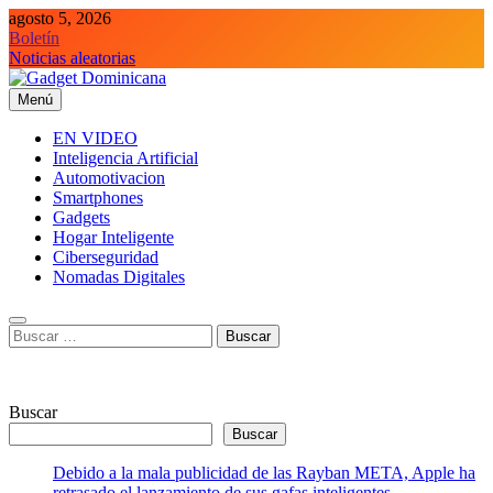
Saltar
agosto 5, 2026
al
Boletín
contenido
Noticias aleatorias
Menú
Gadget Dominicana
Gadgets y Tecnología de consumo
EN VIDEO
Inteligencia Artificial
Automotivacion
Smartphones
Gadgets
Hogar Inteligente
Ciberseguridad
Nomadas Digitales
Buscar:
Buscar
Buscar
Debido a la mala publicidad de las Rayban META, Apple ha
retrasado el lanzamiento de sus gafas inteligentes