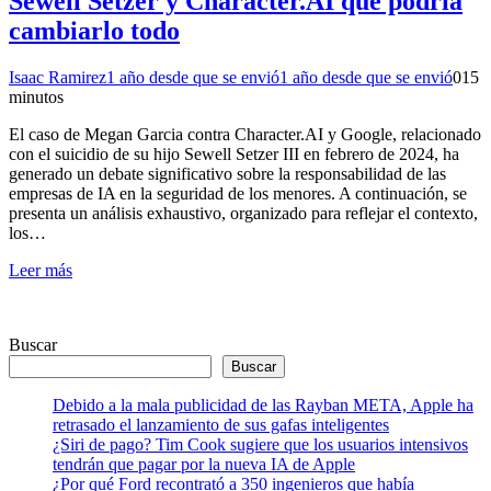
Sewell Setzer y Character.AI que podría
cambiarlo todo
Isaac Ramirez
1 año desde que se envió
1 año desde que se envió
0
15
minutos
El caso de Megan Garcia contra Character.AI y Google, relacionado
con el suicidio de su hijo Sewell Setzer III en febrero de 2024, ha
generado un debate significativo sobre la responsabilidad de las
empresas de IA en la seguridad de los menores. A continuación, se
presenta un análisis exhaustivo, organizado para reflejar el contexto,
los…
Leer más
Buscar
Buscar
Debido a la mala publicidad de las Rayban META, Apple ha
retrasado el lanzamiento de sus gafas inteligentes
¿Siri de pago? Tim Cook sugiere que los usuarios intensivos
tendrán que pagar por la nueva IA de Apple
¿Por qué Ford recontrató a 350 ingenieros que había