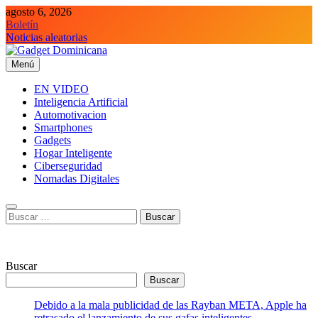
Saltar
agosto 6, 2026
al
Boletín
contenido
Noticias aleatorias
Menú
Gadget Dominicana
Gadgets y Tecnología de consumo
EN VIDEO
Inteligencia Artificial
Automotivacion
Smartphones
Gadgets
Hogar Inteligente
Ciberseguridad
Nomadas Digitales
Buscar:
Buscar
Buscar
Debido a la mala publicidad de las Rayban META, Apple ha
retrasado el lanzamiento de sus gafas inteligentes