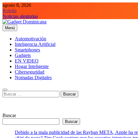
Saltar
agosto 8, 2026
al
Boletín
contenido
Noticias aleatorias
Menú
Gadget Dominicana
Gadgets, Autos y Tecnología de consumo
Automotivación
Inteligencia Artificial
Smartphones
Gadgets
EN VIDEO
Hogar Inteligente
Ciberseguridad
Nomadas Digitales
Buscar:
Buscar
Buscar
Debido a la mala publicidad de las Rayban META, Apple ha retr
¿Siri de pago? Tim Cook sugiere que los usuarios intensivos t