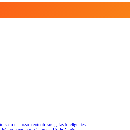
asado el lanzamiento de sus gafas inteligentes
endrán que pagar por la nueva IA de Apple