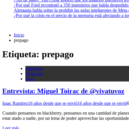
¿Por qué Ford recontrató a 350 ingenieros que había despedido
Alemania habla sobre la prohibir las gafas inteligentes de Meta
¿Por qué la crisis en el precio de la memoria está afectando a 
Inicio
prepago
Etiqueta:
prepago
entrevista
Negocios
viva
Entrevista: Miguel Toirac de @vivatuvoz
Isaac Ramirez
16 años desde que se envió
16 años desde que se envió
Cuando pensamos en blackberry, pensamos en una cantidad de planes c
estar atado a nadie, por un tema de poder aprovechar las oportunidad
Leer más