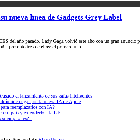
su nueva línea de Gadgets Grey Label
CES del año pasado. Lady Gaga volvió este año con un gran anuncio pa
ñía presento tres de ellos: el primero una…
asado el lanzamiento de sus gafas inteligentes
endrán que pagar por la nueva IA de Apple
 para reemplazarlos con IA?
 en su país y extenderlo a la UE
los smartphones?
ss 2026. Powered By
BlazeThemes
.