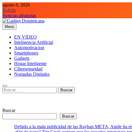
Saltar
agosto 6, 2026
al
Boletín
contenido
Noticias aleatorias
Menú
Gadget Dominicana
Gadgets y Tecnología de consumo
EN VIDEO
Inteligencia Artificial
Automotivacion
Smartphones
Gadgets
Hogar Inteligente
Ciberseguridad
Nomadas Digitales
Buscar:
Buscar
Buscar
Debido a la mala publicidad de las Rayban META, Apple ha retr
¿Siri de pago? Tim Cook sugiere que los usuarios intensivos t