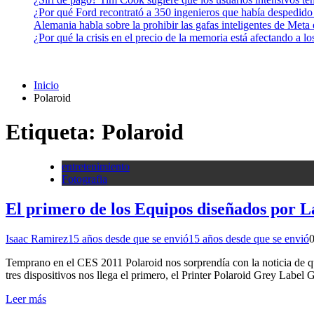
¿Por qué Ford recontrató a 350 ingenieros que había despedido
Alemania habla sobre la prohibir las gafas inteligentes de Meta
¿Por qué la crisis en el precio de la memoria está afectando a 
Inicio
Polaroid
Etiqueta:
Polaroid
entretenimiento
Fotografia
El primero de los Equipos diseñados por 
Isaac Ramirez
15 años desde que se envió
15 años desde que se envió
Temprano en el CES 2011 Polaroid nos sorprendía con la noticia de q
tres dispositivos nos llega el primero, el Printer Polaroid Grey Label 
Leer más