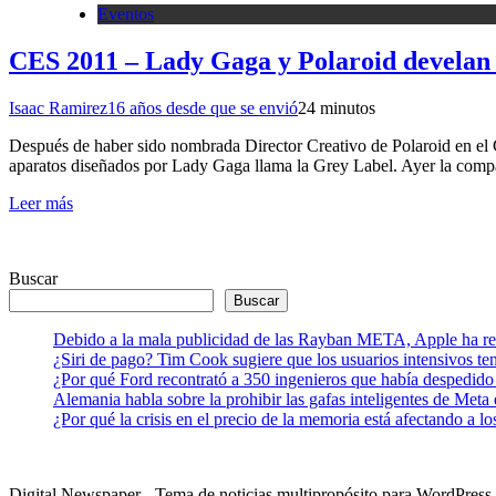
Eventos
CES 2011 – Lady Gaga y Polaroid develan 
Isaac Ramirez
16 años desde que se envió
2
4 minutos
Después de haber sido nombrada Director Creativo de Polaroid en el 
aparatos diseñados por Lady Gaga llama la Grey Label. Ayer la compa
Leer más
Buscar
Buscar
Debido a la mala publicidad de las Rayban META, Apple ha retr
¿Siri de pago? Tim Cook sugiere que los usuarios intensivos t
¿Por qué Ford recontrató a 350 ingenieros que había despedido
Alemania habla sobre la prohibir las gafas inteligentes de Meta
¿Por qué la crisis en el precio de la memoria está afectando a 
Digital Newspaper - Tema de noticias multipropósito para WordPre