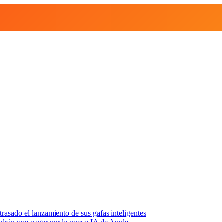
asado el lanzamiento de sus gafas inteligentes
endrán que pagar por la nueva IA de Apple