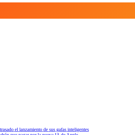
asado el lanzamiento de sus gafas inteligentes
endrán que pagar por la nueva IA de Apple