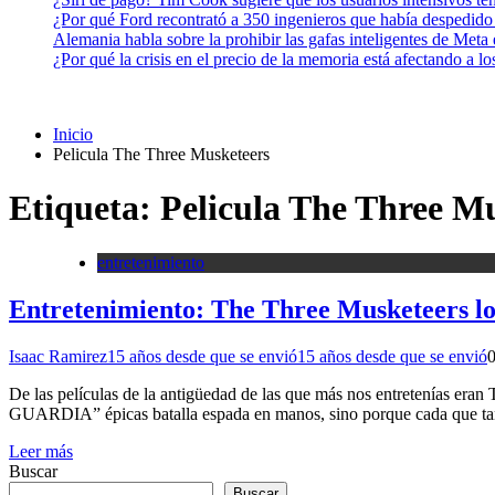
¿Por qué Ford recontrató a 350 ingenieros que había despedido
Alemania habla sobre la prohibir las gafas inteligentes de Meta
¿Por qué la crisis en el precio de la memoria está afectando a 
Inicio
Pelicula The Three Musketeers
Etiqueta:
Pelicula The Three M
entretenimiento
Entretenimiento: The Three Musketeers lo
Isaac Ramirez
15 años desde que se envió
15 años desde que se envió
De las películas de la antigüedad de las que más nos entretenías era
GUARDIA” épicas batalla espada en manos, sino porque cada que tan
Leer más
Buscar
Buscar