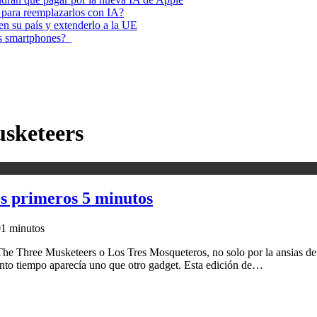
 para reemplazarlos con IA?
 en su país y extenderlo a la UE
los smartphones?
usketeers
s primeros 5 minutos
0
1 minutos
n The Three Musketeers o Los Tres Mosqueteros, no solo por la ansias d
to tiempo aparecía uno que otro gadget. Esta edición de…