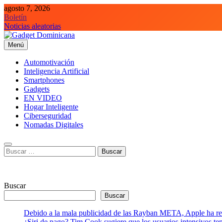
Saltar
agosto 7, 2026
al
Boletín
contenido
Noticias aleatorias
Menú
Gadget Dominicana
Gadgets, Autos y Tecnología de consumo
Automotivación
Inteligencia Artificial
Smartphones
Gadgets
EN VIDEO
Hogar Inteligente
Ciberseguridad
Nomadas Digitales
Buscar:
Buscar
Buscar
Debido a la mala publicidad de las Rayban META, Apple ha retr
¿Siri de pago? Tim Cook sugiere que los usuarios intensivos t