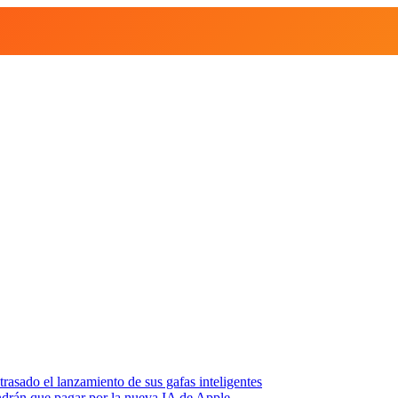
asado el lanzamiento de sus gafas inteligentes
endrán que pagar por la nueva IA de Apple