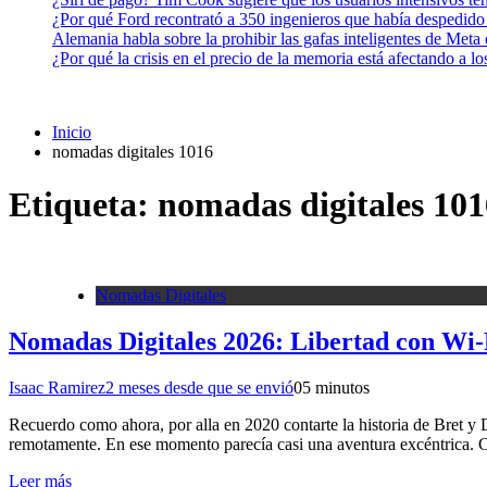
¿Por qué Ford recontrató a 350 ingenieros que había despedido
Alemania habla sobre la prohibir las gafas inteligentes de Meta
¿Por qué la crisis en el precio de la memoria está afectando a 
Inicio
nomadas digitales 1016
Etiqueta:
nomadas digitales 101
Nomadas Digitales
Nomadas Digitales 2026: Libertad con Wi-F
Isaac Ramirez
2 meses desde que se envió
0
5 minutos
Recuerdo como ahora, por alla en 2020 contarte la historia de Bret 
remotamente. En ese momento parecía casi una aventura excéntrica. C
Leer más