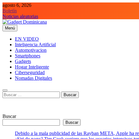
Saltar
agosto 6, 2026
al
Boletín
contenido
Noticias aleatorias
Menú
Gadget Dominicana
Gadgets y Tecnología de consumo
EN VIDEO
Inteligencia Artificial
Automotivacion
Smartphones
Gadgets
Hogar Inteligente
Ciberseguridad
Nomadas Digitales
Buscar:
Buscar
Buscar
Debido a la mala publicidad de las Rayban META, Apple ha retr
¿Siri de pago? Tim Cook sugiere que los usuarios intensivos t