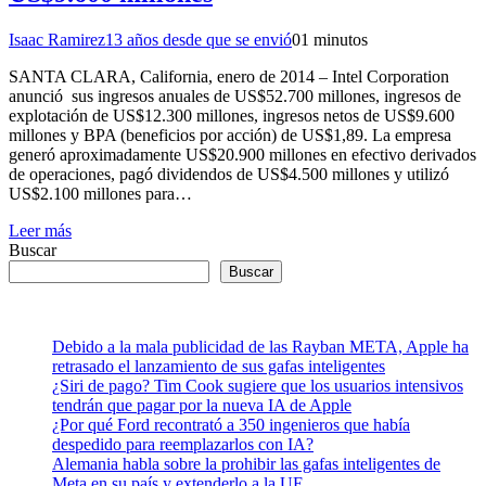
Isaac Ramirez
13 años desde que se envió
0
1 minutos
SANTA CLARA, California, enero de 2014 – Intel Corporation
anunció sus ingresos anuales de US$52.700 millones, ingresos de
explotación de US$12.300 millones, ingresos netos de US$9.600
millones y BPA (beneficios por acción) de US$1,89. La empresa
generó aproximadamente US$20.900 millones en efectivo derivados
de operaciones, pagó dividendos de US$4.500 millones y utilizó
US$2.100 millones para…
Leer más
Buscar
Buscar
Debido a la mala publicidad de las Rayban META, Apple ha
retrasado el lanzamiento de sus gafas inteligentes
¿Siri de pago? Tim Cook sugiere que los usuarios intensivos
tendrán que pagar por la nueva IA de Apple
¿Por qué Ford recontrató a 350 ingenieros que había
despedido para reemplazarlos con IA?
Alemania habla sobre la prohibir las gafas inteligentes de
Meta en su país y extenderlo a la UE