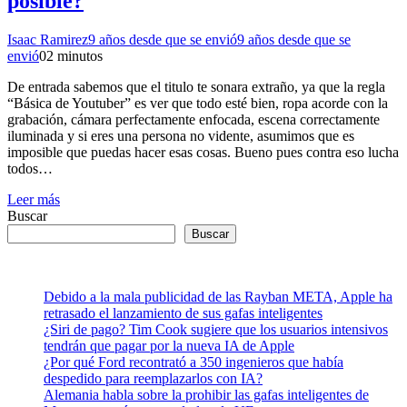
posible?
Isaac Ramirez
9 años desde que se envió
9 años desde que se
envió
0
2 minutos
De entrada sabemos que el titulo te sonara extraño, ya que la regla
“Básica de Youtuber” es ver que todo esté bien, ropa acorde con la
grabación, cámara perfectamente enfocada, escena correctamente
iluminada y si eres una persona no vidente, asumimos que es
imposible que puedas hacer esas cosas. Bueno pues contra eso lucha
todos…
Leer más
Buscar
Buscar
Debido a la mala publicidad de las Rayban META, Apple ha
retrasado el lanzamiento de sus gafas inteligentes
¿Siri de pago? Tim Cook sugiere que los usuarios intensivos
tendrán que pagar por la nueva IA de Apple
¿Por qué Ford recontrató a 350 ingenieros que había
despedido para reemplazarlos con IA?
Alemania habla sobre la prohibir las gafas inteligentes de