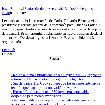
Isaac Ramirez
13 años desde que se envió
13 años desde que se
envió
0
1 minutos
Lexmark anunció la promoción de Carlos Eduardo Bretos a vice-
presidente y gerente general de la compañía para América Latina. El
ejecutivo, quien hasta el momento se encontraba al frente del equipo
de Lexmark Brasil, asumirá oficialmente su nueva posición desde el
1 de marzo. Desde su ingreso a Lexmark, Bretos ha liderado la
organización en…
Leer más
Buscar
Buscar
Debido a la mala publicidad de las Rayban META, Apple ha
retrasado el lanzamiento de sus gafas inteligentes
¿Siri de pago? Tim Cook sugiere que los usuarios intensivos
tendrán que pagar por la nueva IA de Apple
¿Por qué Ford recontrató a 350 ingenieros que había
despedido para reemplazarlos con IA?
Alemania habla sobre la prohibir las gafas inteligentes de
Meta en su país y extenderlo a la UE