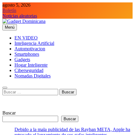
Saltar
agosto 5, 2026
al
Boletín
contenido
Noticias aleatorias
Menú
Gadget Dominicana
Gadgets y Tecnología de consumo
EN VIDEO
Inteligencia Artificial
Automotivacion
Smartphones
Gadgets
Hogar Inteligente
Ciberseguridad
Nomadas Digitales
Buscar:
Buscar
Buscar
Debido a la mala publicidad de las Rayban META, Apple ha
retrasado el lanzamiento de sus gafas inteligentes