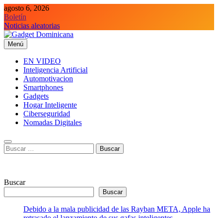
Saltar
agosto 6, 2026
al
Boletín
contenido
Noticias aleatorias
Menú
Gadget Dominicana
Gadgets y Tecnología de consumo
EN VIDEO
Inteligencia Artificial
Automotivacion
Smartphones
Gadgets
Hogar Inteligente
Ciberseguridad
Nomadas Digitales
Buscar:
Buscar
Buscar
Debido a la mala publicidad de las Rayban META, Apple ha
retrasado el lanzamiento de sus gafas inteligentes