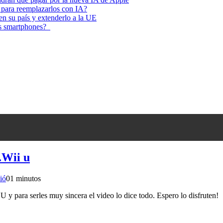
 para reemplazarlos con IA?
 en su país y extenderlo a la UE
los smartphones?
.Wii u
ió
0
1 minutos
U y para serles muy sincera el video lo dice todo. Espero lo disfruten!