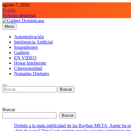
Saltar
agosto 7, 2026
al
Boletín
contenido
Noticias aleatorias
Menú
Gadget Dominicana
Gadgets, Autos y Tecnología de consumo
Automotivación
Inteligencia Artificial
Smartphones
Gadgets
EN VIDEO
Hogar Inteligente
Ciberseguridad
Nomadas Digitales
Buscar:
Buscar
Buscar
Debido a la mala publicidad de las Rayban META, Apple ha retr
¿Siri de pago? Tim Cook sugiere que los usuarios intensivos t