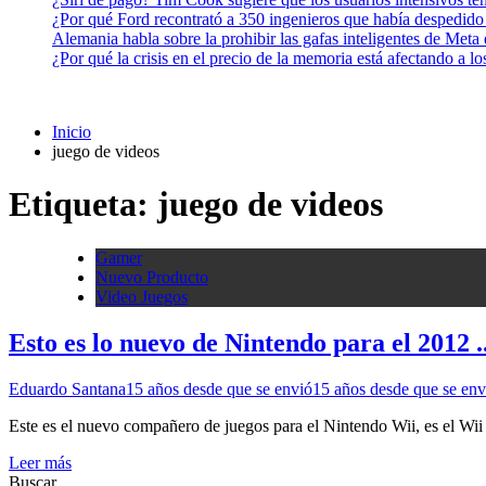
¿Por qué Ford recontrató a 350 ingenieros que había despedido
Alemania habla sobre la prohibir las gafas inteligentes de Meta
¿Por qué la crisis en el precio de la memoria está afectando a 
Inicio
juego de videos
Etiqueta:
juego de videos
Gamer
Nuevo Producto
Video Juegos
Esto es lo nuevo de Nintendo para el 2012 .
Eduardo Santana
15 años desde que se envió
15 años desde que se env
Este es el nuevo compañero de juegos para el Nintendo Wii, es el Wii 
Leer más
Buscar