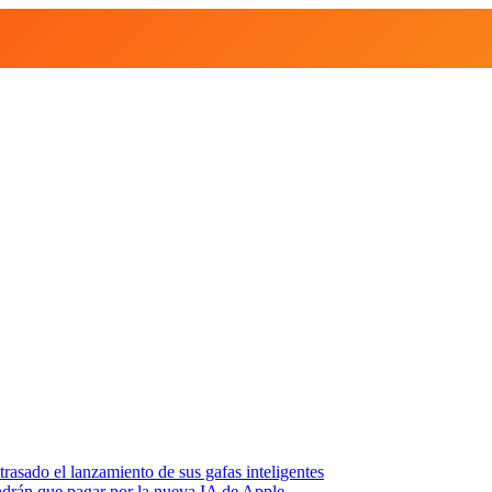
asado el lanzamiento de sus gafas inteligentes
endrán que pagar por la nueva IA de Apple