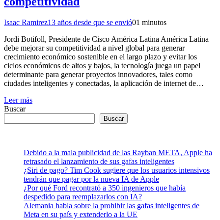
competitividad
Isaac Ramirez
13 años desde que se envió
0
1 minutos
Jordi Botifoll, Presidente de Cisco América Latina América Latina
debe mejorar su competitividad a nivel global para generar
crecimiento económico sostenible en el largo plazo y evitar los
ciclos económicos de altos y bajos, la tecnología juega un papel
determinante para generar proyectos innovadores, tales como
ciudades inteligentes y conectadas, la aplicación de internet de…
Leer más
Buscar
Buscar
Debido a la mala publicidad de las Rayban META, Apple ha
retrasado el lanzamiento de sus gafas inteligentes
¿Siri de pago? Tim Cook sugiere que los usuarios intensivos
tendrán que pagar por la nueva IA de Apple
¿Por qué Ford recontrató a 350 ingenieros que había
despedido para reemplazarlos con IA?
Alemania habla sobre la prohibir las gafas inteligentes de
Meta en su país y extenderlo a la UE