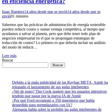
en eficiencia energetica?
Isaac Ramirez
14 años desde que se envió
14 años desde que se
envió
0
1 minutos
Sabemos que las prácticas de administración de energía sostenible
pueden reducir costos y sumar ventaja competitiva, al tiempo que
ayudamos a salvar al planeta, pero que debe tener todo plan de
negocios empresarial en el que se propongan estrategias de
reducción de costos? Lo primero es que debería incluir un análisis
del modo de reducir…
Leer más
Buscar
Buscar
Debido a la mala publicidad de las Rayban META, Apple ha
retrasado el lanzamiento de sus gafas inteligentes
¿Siri de pago? Tim Cook sugiere que los usuarios intensivos
tendrán que pagar por la nueva IA de Apple
¿Por qué Ford recontrató a 350 ingenieros que había
despedido para reemplazarlos con IA?
Alemania habla sobre la prohibir las gafas inteligentes de