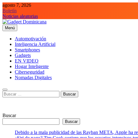
Saltar
agosto 7, 2026
al
Boletín
contenido
Noticias aleatorias
Menú
Gadget Dominicana
Gadgets, Autos y Tecnología de consumo
Automotivación
Inteligencia Artificial
Smartphones
Gadgets
EN VIDEO
Hogar Inteligente
Ciberseguridad
Nomadas Digitales
Buscar:
Buscar
Buscar
Debido a la mala publicidad de las Rayban META, Apple ha retr
¿Siri de pago? Tim Cook sugiere que los usuarios intensivos t