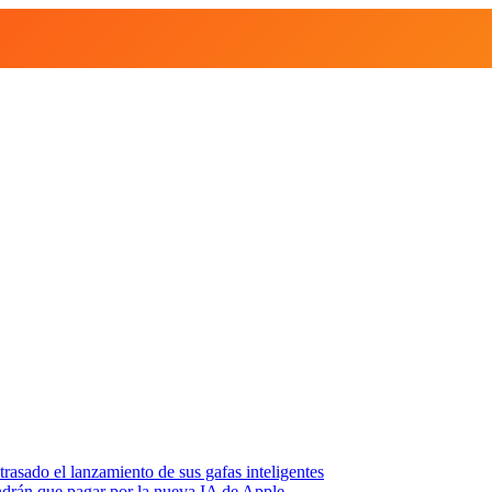
asado el lanzamiento de sus gafas inteligentes
endrán que pagar por la nueva IA de Apple