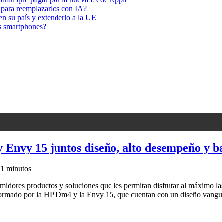
 para reemplazarlos con IA?
 en su país y extenderlo a la UE
los smartphones?
Envy 15 juntos diseño, alto desempeño y ba
0
1 minutos
idores productos y soluciones que les permitan disfrutar al máximo las
onformado por la HP Dm4 y la Envy 15, que cuentan con un diseño vang