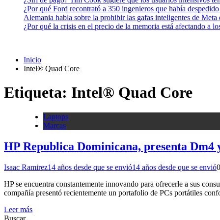
¿Por qué Ford recontrató a 350 ingenieros que había despedido
Alemania habla sobre la prohibir las gafas inteligentes de Meta
¿Por qué la crisis en el precio de la memoria está afectando a 
Inicio
Intel® Quad Core
Etiqueta:
Intel® Quad Core
Laptops
Marcas
HP Republica Dominicana, presenta Dm4 y 
Isaac Ramirez
14 años desde que se envió
14 años desde que se envió
HP se encuentra constantemente innovando para ofrecerle a sus consum
compañía presentó recientemente un portafolio de PCs portátiles c
Leer más
Buscar