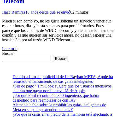
Telecom
Isaac Ramirez
15 años desde que se envió
0
2 minutos
Miren si son como yo, no les gusta solicitar un servicio y tener que
esperar horas, días y hasta semanas para por disfrutarlos. Pues
parece que los clientes de WIND telecom y yo tenemos lo mismo en
común y es que quieren sus servicios ahora, no desean esperar una
instalación, por tal razón WIND Telecom…
Leer más
Buscar
Buscar
Debido a la mala publicidad de las Rayban META, Apple ha
retrasado el lanzamiento de sus gafas inteligentes
¿Siri de pago? Tim Cook sugiere que los usuarios intensivos
tendrán que pagar por la nueva IA de Apple
¿Por qué Ford recontrató a 350 ingenieros que había
despedido para reemplazarlos con IA?
Alemania habla sobre la prohibir las gafas inteligentes de
Meta en su país y extenderlo a la UE
¿Por qué la crisis en el precio de la memoria está afectando a