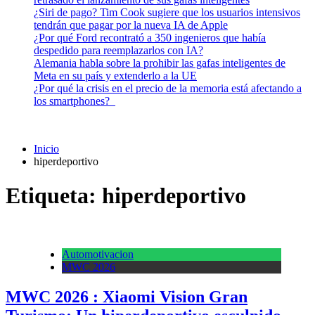
¿Siri de pago? Tim Cook sugiere que los usuarios intensivos
tendrán que pagar por la nueva IA de Apple
¿Por qué Ford recontrató a 350 ingenieros que había
despedido para reemplazarlos con IA?
Alemania habla sobre la prohibir las gafas inteligentes de
Meta en su país y extenderlo a la UE
¿Por qué la crisis en el precio de la memoria está afectando a
los smartphones?
Inicio
hiperdeportivo
Etiqueta:
hiperdeportivo
Automotivacion
MWC 2026
MWC 2026 : Xiaomi Vision Gran