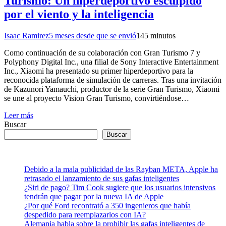
Turismo: Un hiperdeportivo esculpido
por el viento y la inteligencia
Isaac Ramirez
5 meses desde que se envió
14
5 minutos
Como continuación de su colaboración con Gran Turismo 7 y
Polyphony Digital Inc., una filial de Sony Interactive Entertainment
Inc., Xiaomi ha presentado su primer hiperdeportivo para la
reconocida plataforma de simulación de carreras. Tras una invitación
de Kazunori Yamauchi, productor de la serie Gran Turismo, Xiaomi
se une al proyecto Vision Gran Turismo, convirtiéndose…
Leer más
Buscar
Buscar
Debido a la mala publicidad de las Rayban META, Apple ha
retrasado el lanzamiento de sus gafas inteligentes
¿Siri de pago? Tim Cook sugiere que los usuarios intensivos
tendrán que pagar por la nueva IA de Apple
¿Por qué Ford recontrató a 350 ingenieros que había
despedido para reemplazarlos con IA?
Alemania habla sobre la prohibir las gafas inteligentes de