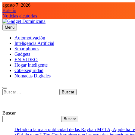
Saltar
agosto 7, 2026
al
Boletín
contenido
Noticias aleatorias
Menú
Gadget Dominicana
Gadgets, Autos y Tecnología de consumo
Automotivación
Inteligencia Artificial
Smartphones
Gadgets
EN VIDEO
Hogar Inteligente
Ciberseguridad
Nomadas Digitales
Buscar:
Buscar
Buscar
Debido a la mala publicidad de las Rayban META, Apple ha retr
¿Siri de pago? Tim Cook sugiere que los usuarios intensivos t