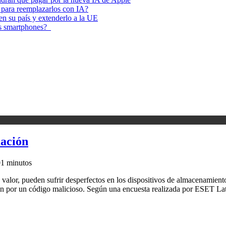
 para reemplazarlos con IA?
 en su país y extenderlo a la UE
los smartphones?
mación
0
1 minutos
alor, pueden sufrir desperfectos en los dispositivos de almacenamiento, f
ción por un código malicioso. Según una encuesta realizada por ESET L