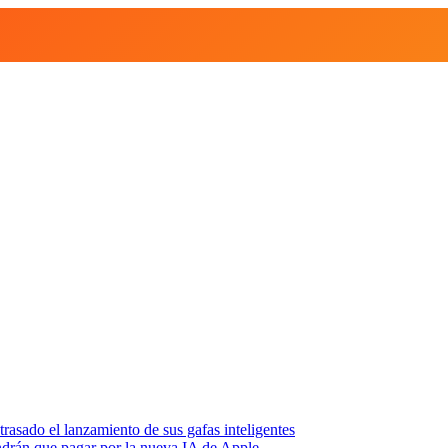
asado el lanzamiento de sus gafas inteligentes
endrán que pagar por la nueva IA de Apple