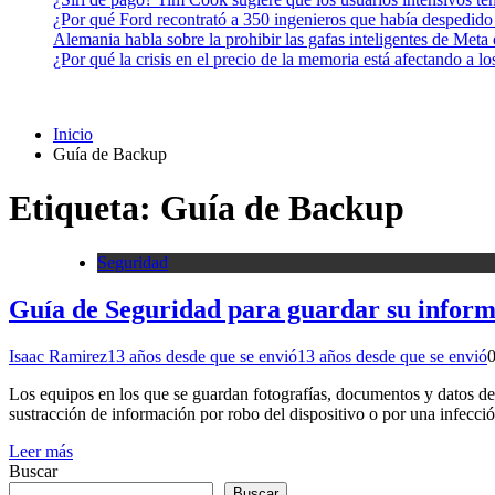
¿Por qué Ford recontrató a 350 ingenieros que había despedido
Alemania habla sobre la prohibir las gafas inteligentes de Meta
¿Por qué la crisis en el precio de la memoria está afectando a 
Inicio
Guía de Backup
Etiqueta:
Guía de Backup
Seguridad
Guía de Seguridad para guardar su infor
Isaac Ramirez
13 años desde que se envió
13 años desde que se envió
Los equipos en los que se guardan fotografías, documentos y datos de v
sustracción de información por robo del dispositivo o por una infec
Leer más
Buscar
Buscar