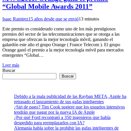
“Global Mobile Awards 2011”
Isaac Ramirez
15 años desde que se envió
1
3 minutos
Este premio es considerado como uno de los más prestigiosos
premios del sector de las telecomunicaciones que se otorga a las
empresa que ofrezcan la mejor tecnología móvil, ganando el
galardón este año el grupo Orange ( France Telecom ). El grupo
Orange ganó el premio a la mejor tecnología móvil para mercados
emergentes “Global…
Leer más
Buscar
Buscar
Debido a la mala publicidad de las Rayban META, Apple ha
retrasado el lanzamiento de sus gafas inteligentes
¿Siri de pago? Tim Cook sugiere que los usuarios intensivos
tendrán que pagar por la nueva IA de Apple
¿Por qué Ford recontrató a 350 ingenieros que había
despedido para reemplazarlos con IA?
Alemania habla sobre la prohibir las gafas inteligentes de