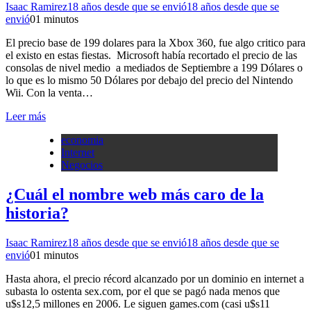
Isaac Ramirez
18 años desde que se envió
18 años desde que se
envió
0
1 minutos
El precio base de 199 dolares para la Xbox 360, fue algo critico para
el existo en estas fiestas. Microsoft había recortado el precio de las
consolas de nivel medio a mediados de Septiembre a 199 Dólares o
lo que es lo mismo 50 Dólares por debajo del precio del Nintendo
Wii. Con la venta…
Leer más
economia
Internet
Negocios
¿Cuál el nombre web más caro de la
historia?
Isaac Ramirez
18 años desde que se envió
18 años desde que se
envió
0
1 minutos
Hasta ahora, el precio récord alcanzado por un dominio en internet a
subasta lo ostenta sex.com, por el que se pagó nada menos que
u$s12,5 millones en 2006. Le siguen games.com (casi u$s11