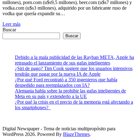
millones), porn.com (u$s9,5 millones), beer.com (u$s7 millones) y
vodka.com (u$s3 millones), adquirido por un fabricante ruso de
vodka que quería expandir su…
Leer más
Buscar
Buscar
Debido a la mala publicidad de las Rayban META, Apple ha
retrasado el lanzamiento de sus gafas inteligentes
¿Siri de pago? Tim Cook sugiere que los usuarios intensivos
tendrán que pagar por la nueva IA de Apple
¿Por qué Ford recontrató a 350 ingenieros que había
despedido para reemplazarlos con IA?
Alemania habla sobre la prohibir las gafas inteligentes de
Meta en su país y extenderlo a la UE
¿Por qué la crisis en el precio de la memoria está afectando a
los smartphones?
Digital Newspaper - Tema de noticias multipropósito para
WordPress 2026. Powered By
BlazeThemes
.