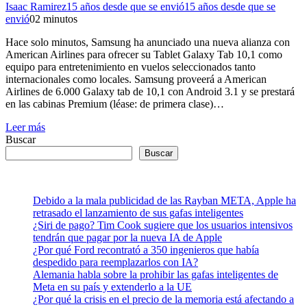
Isaac Ramirez
15 años desde que se envió
15 años desde que se
envió
0
2 minutos
Hace solo minutos, Samsung ha anunciado una nueva alianza con
American Airlines para ofrecer su Tablet Galaxy Tab 10,1 como
equipo para entretenimiento en vuelos seleccionados tanto
internacionales como locales. Samsung proveerá a American
Airlines de 6.000 Galaxy tab de 10,1 con Android 3.1 y se prestará
en las cabinas Premium (léase: de primera clase)…
Leer más
Buscar
Buscar
Debido a la mala publicidad de las Rayban META, Apple ha
retrasado el lanzamiento de sus gafas inteligentes
¿Siri de pago? Tim Cook sugiere que los usuarios intensivos
tendrán que pagar por la nueva IA de Apple
¿Por qué Ford recontrató a 350 ingenieros que había
despedido para reemplazarlos con IA?
Alemania habla sobre la prohibir las gafas inteligentes de
Meta en su país y extenderlo a la UE
¿Por qué la crisis en el precio de la memoria está afectando a