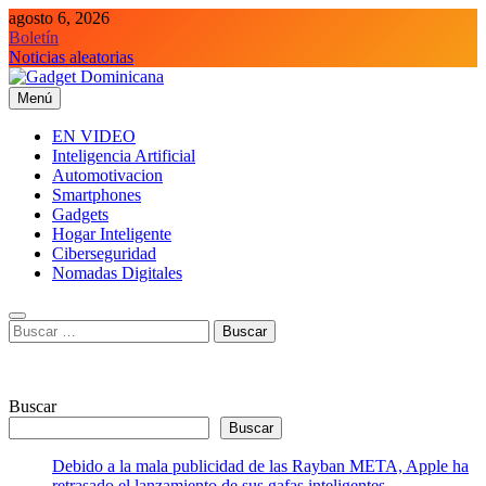
Saltar
agosto 6, 2026
al
Boletín
contenido
Noticias aleatorias
Menú
Gadget Dominicana
Gadgets y Tecnología de consumo
EN VIDEO
Inteligencia Artificial
Automotivacion
Smartphones
Gadgets
Hogar Inteligente
Ciberseguridad
Nomadas Digitales
Buscar:
Buscar
Buscar
Debido a la mala publicidad de las Rayban META, Apple ha
retrasado el lanzamiento de sus gafas inteligentes