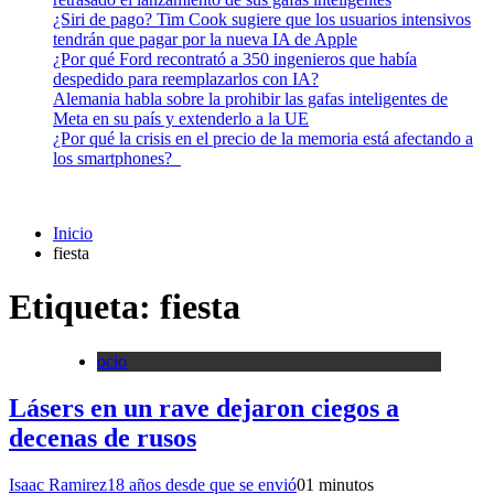
¿Siri de pago? Tim Cook sugiere que los usuarios intensivos
tendrán que pagar por la nueva IA de Apple
¿Por qué Ford recontrató a 350 ingenieros que había
despedido para reemplazarlos con IA?
Alemania habla sobre la prohibir las gafas inteligentes de
Meta en su país y extenderlo a la UE
¿Por qué la crisis en el precio de la memoria está afectando a
los smartphones?
Inicio
fiesta
Etiqueta:
fiesta
ocio
Lásers en un rave dejaron ciegos a
decenas de rusos
Isaac Ramirez
18 años desde que se envió
0
1 minutos