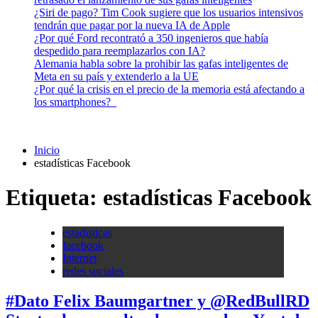
¿Siri de pago? Tim Cook sugiere que los usuarios intensivos
tendrán que pagar por la nueva IA de Apple
¿Por qué Ford recontrató a 350 ingenieros que había
despedido para reemplazarlos con IA?
Alemania habla sobre la prohibir las gafas inteligentes de
Meta en su país y extenderlo a la UE
¿Por qué la crisis en el precio de la memoria está afectando a
los smartphones?
Inicio
estadísticas Facebook
Etiqueta:
estadísticas Facebook
estadisticas
facebook
Internet
redes sociales
#Dato Felix Baumgartner y @RedBullRD