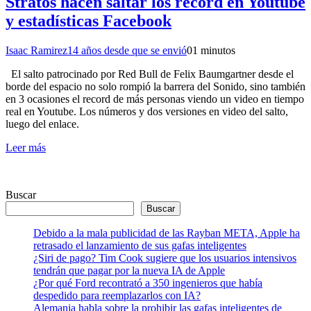
Stratos hacen saltar los record en Youtube
y estadísticas Facebook
Isaac Ramirez
14 años desde que se envió
0
1 minutos
El salto patrocinado por Red Bull de Felix Baumgartner desde el
borde del espacio no solo rompió la barrera del Sonido, sino también
en 3 ocasiones el record de más personas viendo un video en tiempo
real en Youtube. Los números y dos versiones en video del salto,
luego del enlace.
Leer más
Buscar
Buscar
Debido a la mala publicidad de las Rayban META, Apple ha
retrasado el lanzamiento de sus gafas inteligentes
¿Siri de pago? Tim Cook sugiere que los usuarios intensivos
tendrán que pagar por la nueva IA de Apple
¿Por qué Ford recontrató a 350 ingenieros que había
despedido para reemplazarlos con IA?
Alemania habla sobre la prohibir las gafas inteligentes de