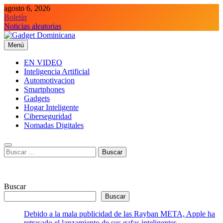
Saltar
agosto 6, 2026
al
Boletín
contenido
Noticias aleatorias
Menú
Gadget Dominicana
Gadgets y Tecnología de consumo
EN VIDEO
Inteligencia Artificial
Automotivacion
Smartphones
Gadgets
Hogar Inteligente
Ciberseguridad
Nomadas Digitales
Buscar:
Buscar
Buscar
Debido a la mala publicidad de las Rayban META, Apple ha
retrasado el lanzamiento de sus gafas inteligentes