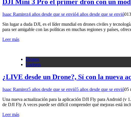
DJI Mini 3 Pro el primer dron con un mod
Isaac Ramirez
4 años desde que se envió
4 años desde que se envió
0
13
Sin lugar a duda DJI, es el líder mundial en drones civiles y tecnolo
para ser amigable con las políticas en muchas regiones y países, of
Leer más
Drones
Gadgets
¿LIVE desde un Drone?, Sí con la nueva ac
Isaac Ramirez
5 años desde que se envió
5 años desde que se envió
0
5 
Una nueva actualización para la aplicación DJI Fly para Android (v 1.
de DJI Fly A veces puede ser difícil comprender qué mejoras está inc
Leer más