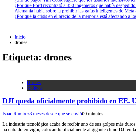
¿Por qué Ford recontrató a 350 ingenieros que había despedido
Alemania habla sobre la prohibir las gafas inteligentes de Meta
¿Por qué la crisis en el precio de la memoria está afectando a 
Inicio
drones
Etiqueta:
drones
Drones
Gadgets
DJI queda oficialmente prohibido en EE. U
Isaac Ramirez
8 meses desde que se envió
0
9 minutos
La industria tecnológica acaba de recibir uno de sus golpes más duro
ha entrado en vigor, colocando oficialmente al gigante chino DJI e