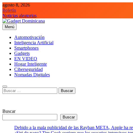
Saltar
agosto 8, 2026
al
Boletín
contenido
Noticias aleatorias
Menú
Gadget Dominicana
Gadgets, Autos y Tecnología de consumo
Automotivación
Inteligencia Artificial
Smartphones
Gadgets
EN VIDEO
Hogar Inteligente
Ciberseguridad
Nomadas Digitales
Buscar:
Buscar
Buscar
Debido a la mala publicidad de las Rayban META, Apple ha retr
¿Siri de pago? Tim Cook sugiere que los usuarios intensivos t