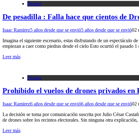
Drones
De pesadilla : Falla hace que cientos de D
Isaac Ramirez
5 años desde que se envió
5 años desde que se envió
0
2 
Imagina el siguiente escenario, estas disfrutando de un espectáculo d
empiezan a caer como piedras desde el cielo Esto ocurrió el pasado
Leer más
Drones
Prohibido el vuelos de drones privados en
Isaac Ramirez
6 años desde que se envió
6 años desde que se envió
0
2 
La decisión se toma por comunica­ción suscrita por Julio Cé­sar Castañ
de drones sobre los recintos electorales. Sin ninguna otra explicació
Leer más