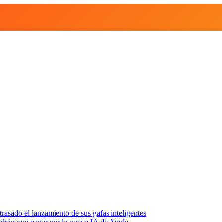
asado el lanzamiento de sus gafas inteligentes
endrán que pagar por la nueva IA de Apple