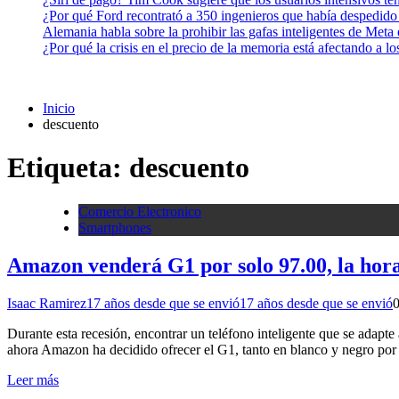
¿Por qué Ford recontrató a 350 ingenieros que había despedido
Alemania habla sobre la prohibir las gafas inteligentes de Meta
¿Por qué la crisis en el precio de la memoria está afectando a 
Inicio
descuento
Etiqueta:
descuento
Comercio Electronico
Smartphones
Amazon venderá G1 por solo 97.00, la hora
Isaac Ramirez
17 años desde que se envió
17 años desde que se envió
Durante esta recesión, encontrar un teléfono inteligente que se adapte 
ahora Amazon ha decidido ofrecer el G1, tanto en blanco y negro por
Leer más