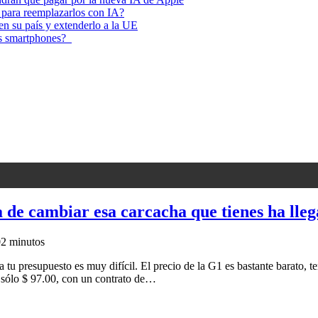
 para reemplazarlos con IA?
 en su país y extenderlo a la UE
los smartphones?
 de cambiar esa carcacha que tienes ha lle
0
2 minutos
a tu presupuesto es muy difícil. El precio de la G1 es bastante barato, t
 sólo $ 97.00, con un contrato de…