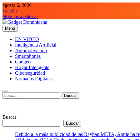
Saltar
agosto 6, 2026
al
Boletín
contenido
Noticias aleatorias
Menú
Gadget Dominicana
Gadgets y Tecnología de consumo
EN VIDEO
Inteligencia Artificial
Automotivacion
Smartphones
Gadgets
Hogar Inteligente
Ciberseguridad
Nomadas Digitales
Buscar:
Buscar
Buscar
Debido a la mala publicidad de las Rayban META, Apple ha retr
¿Siri de pago? Tim Cook sugiere que los usuarios intensivos t