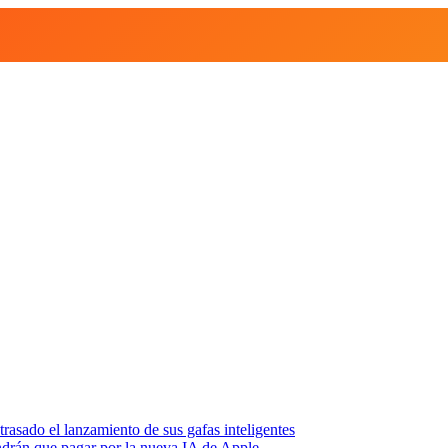
asado el lanzamiento de sus gafas inteligentes
endrán que pagar por la nueva IA de Apple