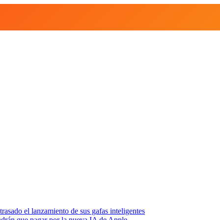
asado el lanzamiento de sus gafas inteligentes
endrán que pagar por la nueva IA de Apple