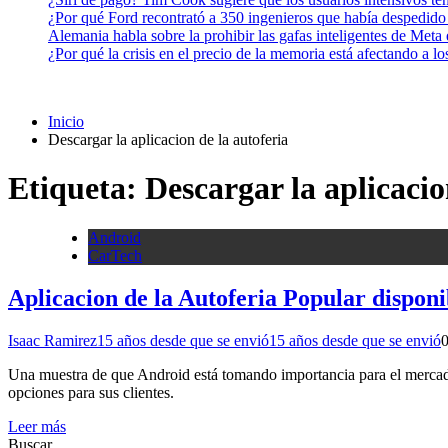
¿Por qué Ford recontrató a 350 ingenieros que había despedido
Alemania habla sobre la prohibir las gafas inteligentes de Meta
¿Por qué la crisis en el precio de la memoria está afectando a 
Inicio
Descargar la aplicacion de la autoferia
Etiqueta:
Descargar la aplicacio
Android
CarTech
Aplicacion de la Autoferia Popular dispon
Isaac Ramirez
15 años desde que se envió
15 años desde que se envió
Una muestra de que Android está tomando importancia para el mercado 
opciones para sus clientes.
Leer más
Buscar