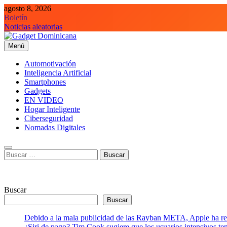
Saltar
agosto 8, 2026
al
Boletín
contenido
Noticias aleatorias
Menú
Gadget Dominicana
Gadgets, Autos y Tecnología de consumo
Automotivación
Inteligencia Artificial
Smartphones
Gadgets
EN VIDEO
Hogar Inteligente
Ciberseguridad
Nomadas Digitales
Buscar:
Buscar
Buscar
Debido a la mala publicidad de las Rayban META, Apple ha retr
¿Siri de pago? Tim Cook sugiere que los usuarios intensivos t